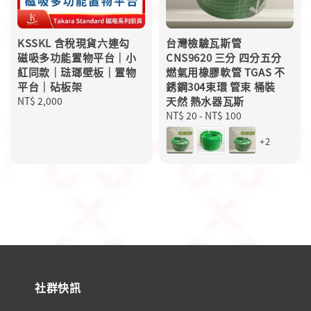
KSSKL 含稅現貨六連勾
台灣檢驗瓦斯管
磁吸多功能置物平台｜小
CNS9620 三分 四分五分
紅同款｜琺瑯壁板｜置物
燃氣用橡膠軟管 TGAS 不
平台｜砧板架
銹鋼304束環 管束 桶裝
Regular
NT$ 2,000
天然 熱水器瓦斯
price
Regular
NT$ 20
-
NT$ 100
price
+2
社群快訊