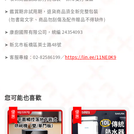
➤ 鑑賞期非試用期，退貨商品須全新完整包裝
(勿書寫文字、商品勿刮傷及配件贈品不得缺件)
➤ 康廚國際有限公司，統編 24354093
➤ 新北市板橋區英士路48號
➤ 客服專線：02-82586199／
https://lin.ee/11NE0K9
您可能也喜歡
優惠
優惠