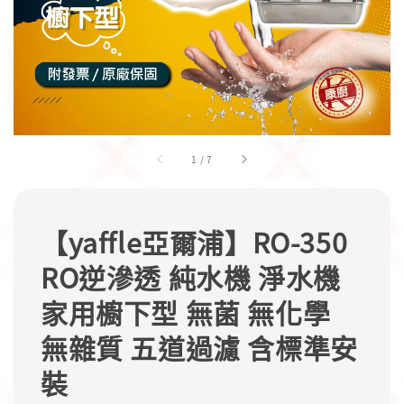
1
/
7
【yaffle亞爾浦】RO-350
RO逆滲透 純水機 淨水機
家用櫥下型 無菌 無化學
無雜質 五道過濾 含標準安
裝