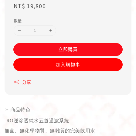
Regular
NT$ 19,800
price
數量
立即購買
加入購物車
分享
☞
商品特色
RO逆滲透純水五道過濾系統
無菌、無化學物質、無雜質的完美飲用水