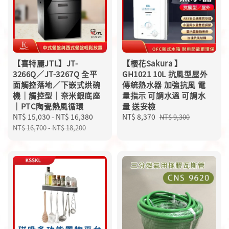
【喜特麗JTL】JT-
【櫻花Sakura 】
3266Q／JT-3267Q 全平
GH1021 10L 抗風型屋外
面觸控落地／下嵌式烘碗
傳統熱水器 加強抗風 電
機｜觸控型｜奈米銀底座
量指示 可調水溫 可調水
｜PTC陶瓷熱風循環
量 送安檢
Sale
NT$ 15,030
-
NT$ 16,380
Regular
Sale
NT$ 8,370
Regular
NT$ 9,300
price
price
price
price
NT$ 16,700
-
NT$ 18,200