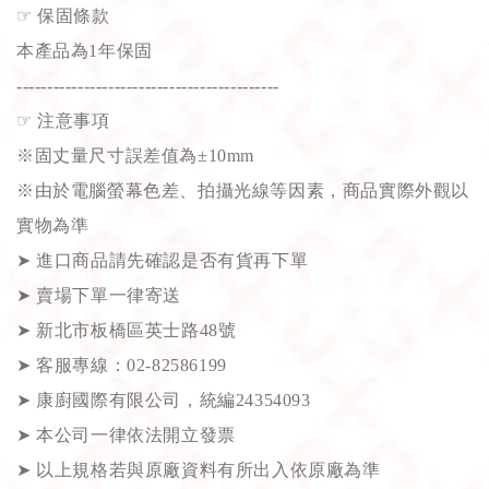
☞
保固條款
本產品為1年保固
-------------------------------------------
☞
注意事項
※固丈量尺寸誤差值為±10mm
※由於電腦螢幕色差、拍攝光線等因素，商品實際外觀以
實物為準
➤
進口商品請先確認是否有貨再下單
➤
賣場下單一律寄送
➤
新北市板橋區英士路48號
➤
客服專線：02-82586199
➤
康廚國際有限公司，統編24354093
➤
本公司一律依法開立發票
➤
以上規格若與原廠資料有所出入依原廠為準