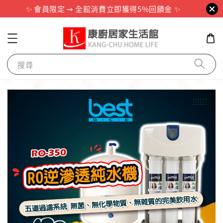
✨ 會員限定 ⇝ 全館消費立即獲得5%回饋金 ✨
搜尋