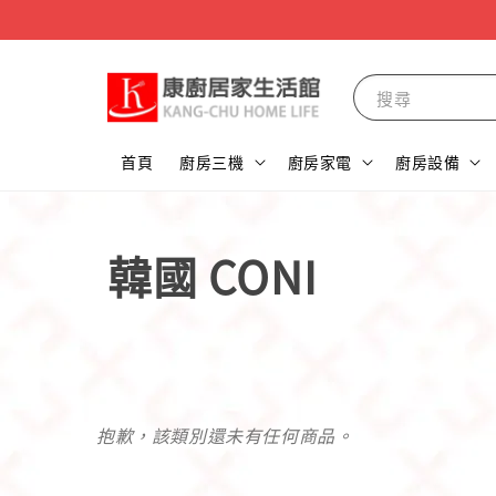
搜尋
首頁
廚房三機
廚房家電
廚房設備
韓國 CONI
抱歉，該類別還未有任何商品。