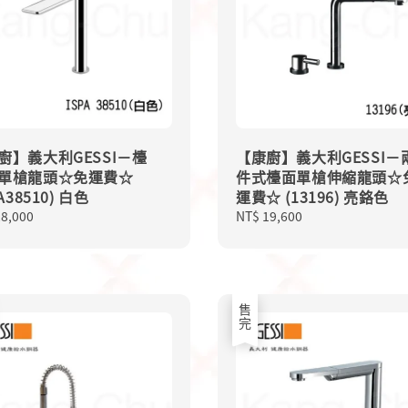
廚】義大利GESSI－檯
【康廚】義大利GESSI－
單槍龍頭☆免運費☆
件式檯面單槍伸縮龍頭☆
PA38510) 白色
運費☆ (13196) 亮鉻色
lar
28,000
Regular
NT$ 19,600
price
售完