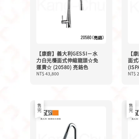
【康廚】義大利GESSI－水
【康
力白光檯面式伸縮龍頭☆免
面式
運費☆ (20580) 亮鉻色
(IS
Regular
NT$ 43,800
Regu
NT$ 
price
price
售完
售完