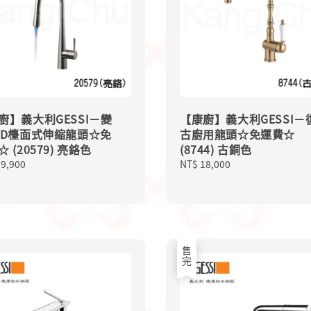
廚】義大利GESSI－變
【康廚】義大利GESSI－
ED檯面式伸縮龍頭☆免
古廚用龍頭☆免運費☆
 (20579) 亮鉻色
(8744) 古銅色
lar
59,900
Regular
NT$ 18,000
price
售完