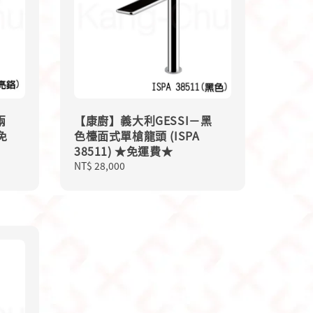
兩
【康廚】義大利GESSI－黑
免
色檯面式單槍龍頭 (ISPA
38511) ★免運費★
Regular
NT$ 28,000
price