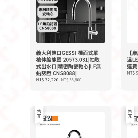
義大利進口GESSI 檯面式單
【康
槍伸縮龍頭 20573.031|抽取
溫L
式出水口|精密陶瓷軸心|LF無
運費☆
鉛認證 CNS8088|
Regu
NT$ 
price
Sale
NT$ 32,220
Regular
NT$ 35,800
price
price
售完
售完