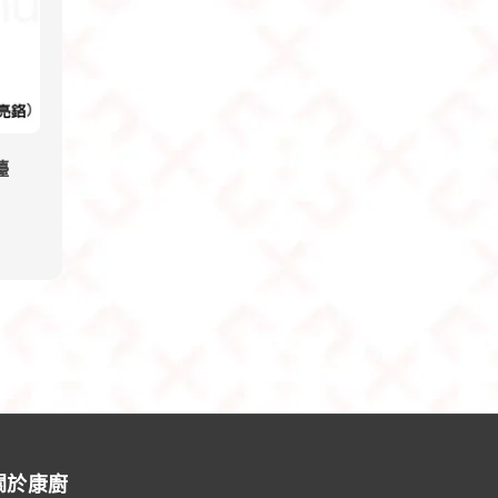
檯
關於康廚