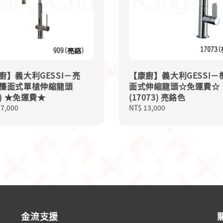
廚】義大利GESSI－亮
【康廚】義大利GESSI－
檯面式單槍伸縮龍頭
面式伸縮龍頭☆免運費☆
9) ★免運費★
(17073) 亮鉻色
lar
17,000
Regular
NT$ 13,000
price
金流支援