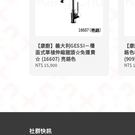
【康廚】義大利GESSI－檯
【康
面式單槍伸縮龍頭☆免運費
鉻色
☆ (16607) 亮鉻色
(90
Regular
NT$ 15,900
Regu
NT$ 
price
price
社群快訊