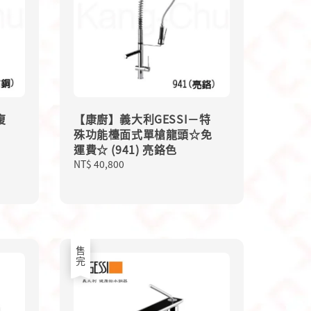
復
【康廚】義大利GESSI－特
殊功能檯面式單槍龍頭☆免
運費☆ (941) 亮鉻色
Regular
NT$ 40,800
price
售完