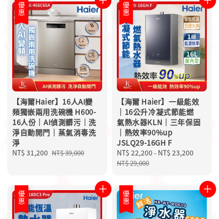
優惠
優惠
【海爾Haier】16人AI變
【海爾 Haier】一級能效
頻獨嵌兩用洗碗機 H600-
｜16公升冷凝式節能燃
16人份｜AI偵測髒污｜洗
氣熱水器KLN｜三年保固
淨自動開門｜蒸氣消毒洗
｜熱效率90%up
淨
JSLQ29-16GH F
Sale
NT$ 31,200
Regular
Sale
NT$ 22,200
-
NT$ 23,200
Regula
NT$ 39,000
price
price
price
price
NT$ 29,000
優惠
優惠