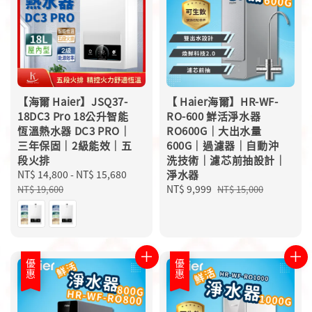
【海爾 Haier】JSQ37-
【 Haier海爾】HR-WF-
18DC3 Pro 18公升智能
RO-600 鮮活淨水器
恆溫熱水器 DC3 PRO｜
RO600G｜大出水量
三年保固｜2級能效｜五
600G｜過濾器｜自動沖
段火排
洗技術｜濾芯前抽設計｜
Sale
NT$ 14,800
-
NT$ 15,680
Regular
淨水器
price
price
Sale
NT$ 9,999
Regular
NT$ 19,600
NT$ 15,000
price
price
優惠
優惠