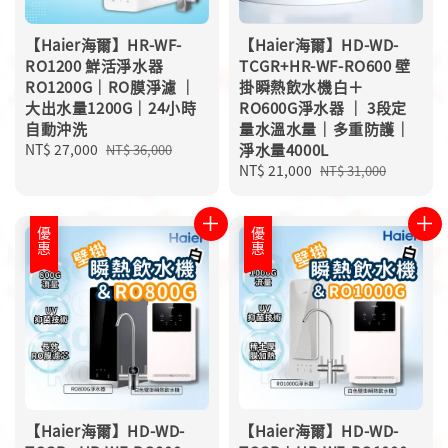
【Haier海爾】HR-WF-
【Haier海爾】HD-WD-
RO1200 鮮活淨水器
TCGR+HR-WF-RO600 壁
RO1200G｜RO膜淨濾 ｜
掛瞬熱飲水機白＋
大出水量1200G｜24小時
RO600G淨水器 ｜ 3段定
自動沖洗
量水溫水量｜多重防護｜
Sale
NT$ 27,000
Regular
淨水量4000L
NT$ 36,000
price
price
Sale
NT$ 21,000
Regular
NT$ 31,000
price
price
優惠
優惠
【Haier海爾】HD-WD-
【Haier海爾】HD-WD-