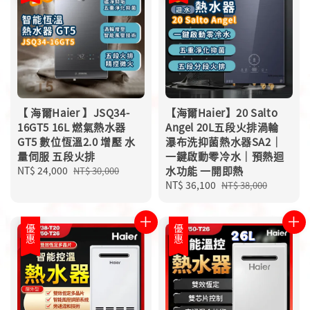
【 海爾Haier 】JSQ34-
【海爾Haier】20 Salto
16GT5 16L 燃氣熱水器
Angel 20L五段火排渦輪
GT5 數位恆溫2.0 增壓 水
瀑布洗抑菌熱水器SA2｜
量伺服 五段火排
一鍵啟動零冷水｜預熱迴
Sale
NT$ 24,000
Regular
水功能 一開即熱
NT$ 30,000
price
price
Sale
NT$ 36,100
Regular
NT$ 38,000
price
price
優惠
優惠