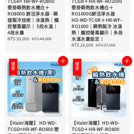
TCGR+ HR-WF-RO800
TCGR＋HR-WF-RO1000
壁掛瞬熱飲水機白＋
壁掛瞬熱飲水機白＋
RO800G 鮮活淨水器 - 瞬
RO1000G鮮活淨水器
速製冷技術｜冰溫熱｜觸
HD-WD-TCGR＋HR-WF-
控螢幕顯示｜ 5段水溫｜
RO1000｜瞬熱製冷 冰溫
4段水量
熱｜觸控螢幕顯示｜多段
Sale
NT$ 30,000
Regular
水溫水量設定｜
NT$ 44,800
price
price
Sale
NT$ 26,000
Regular
NT$ 37,000
price
price
優惠
優惠
【Haier海爾】 HD-WD-
【Haier海爾】HD-WD-
TCGD+HR-WF-RO600 壁
TCGD＋HR-WF-RO800