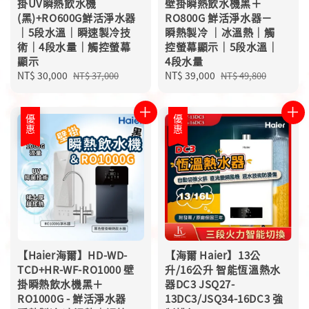
掛UV瞬熱飲水機
壁掛瞬熱飲水機黑＋
(黑)+RO600G鮮活淨水器
RO800G 鮮活淨水器－
｜5段水溫｜瞬速製冷技
瞬熱製冷 ｜冰溫熱｜觸
術｜4段水量｜觸控螢幕
控螢幕顯示｜5段水溫｜
顯示
4段水量
Sale
NT$ 30,000
Regular
Sale
NT$ 39,000
Regular
NT$ 37,000
NT$ 49,800
price
price
price
price
優惠
優惠
【Haier海爾】HD-WD-
【海爾 Haier】13公
TCD+HR-WF-RO1000 壁
升/16公升 智能恆溫熱水
掛瞬熱飲水機黑＋
器DC3 JSQ27-
RO1000G - 鮮活淨水器
13DC3/JSQ34-16DC3 強