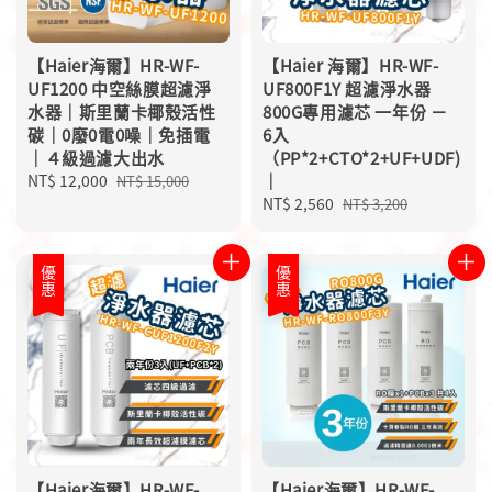
【Haier海爾】HR-WF-
【Haier 海爾】HR-WF-
UF1200 中空絲膜超濾淨
UF800F1Y 超濾淨水器
水器｜斯里蘭卡椰殼活性
800G專用濾芯 一年份 －
碳｜0廢0電0噪｜免插電
6入
｜４級過濾大出水
（PP*2+CTO*2+UF+UDF)
Sale
NT$ 12,000
Regular
｜
NT$ 15,000
price
price
Sale
NT$ 2,560
Regular
NT$ 3,200
price
price
優惠
優惠
【Haier海爾】HR-WF-
【Haier海爾】HR-WF-