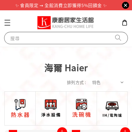
✨ 會員限定 ⇝ 全館消費立即獲得5%回饋金 ✨
搜尋
海爾 Haier
排列方式 :