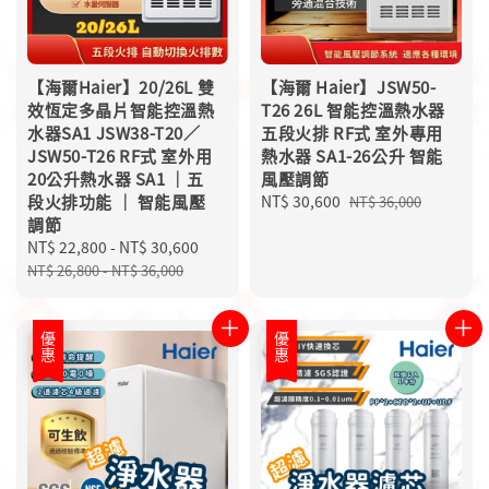
【海爾Haier】20/26L 雙
【海爾 Haier】JSW50-
效恆定多晶片智能控溫熱
T26 26L 智能控溫熱水器
水器SA1 JSW38-T20／
五段火排 RF式 室外專用
JSW50-T26 RF式 室外用
熱水器 SA1-26公升 智能
20公升熱水器 SA1 ｜五
風壓調節
段火排功能 ｜ 智能風壓
Sale
NT$ 30,600
Regular
NT$ 36,000
調節
price
price
Sale
NT$ 22,800
-
NT$ 30,600
Regular
price
price
NT$ 26,800
-
NT$ 36,000
優惠
優惠