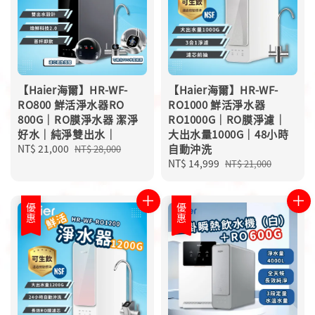
【Haier海爾】HR-WF-
【Haier海爾】HR-WF-
RO800 鮮活淨水器RO
RO1000 鮮活淨水器
800G｜RO膜淨水器 潔淨
RO1000G｜RO膜淨濾｜
好水｜純淨雙出水｜
大出水量1000G｜48小時
Sale
NT$ 21,000
Regular
自動沖洗
NT$ 28,000
price
price
Sale
NT$ 14,999
Regular
NT$ 21,000
price
price
優惠
優惠