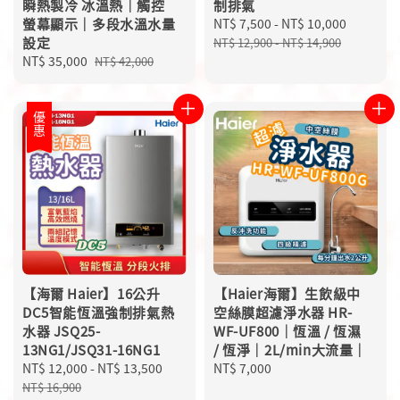
瞬熱製冷 冰溫熱｜觸控
制排氣
螢幕顯示｜多段水溫水量
Sale
NT$ 7,500
-
NT$ 10,000
Regular
設定
price
price
NT$ 12,900
-
NT$ 14,900
Sale
NT$ 35,000
Regular
NT$ 42,000
price
price
優惠
【海爾 Haier】16公升
【Haier海爾】生飲級中
DC5智能恆溫強制排氣熱
空絲膜超濾淨水器 HR-
水器 JSQ25-
WF-UF800｜恆溫 / 恆濕
13NG1/JSQ31-16NG1
/ 恆淨｜2L/min大流量｜
Sale
NT$ 12,000
-
NT$ 13,500
Regular
Regular
NT$ 7,000
price
price
price
NT$ 16,900