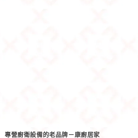
專營廚衛設備的老品牌－康廚居家