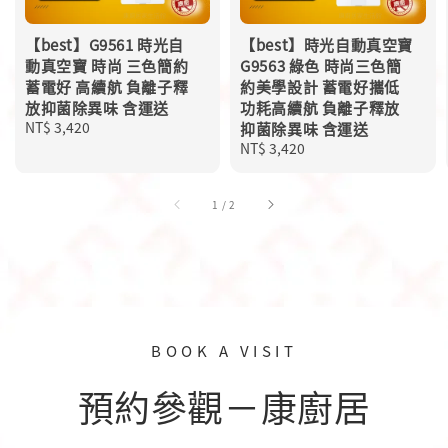
【best】G9561 時光自
【best】時光自動真空寶
動真空寶 時尚 三色簡約
G9563 綠色 時尚三色簡
蓄電好 高續航 負離子釋
約美學設計 蓄電好攜低
放抑菌除異味 含運送
功耗高續航 負離子釋放
Regular
NT$ 3,420
抑菌除異味 含運送
price
Regular
NT$ 3,420
price
1
/
2
BOOK A VISIT
預約參觀－康廚居