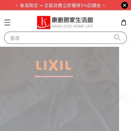
✨ 會員限定 ⇝ 全館消費立即獲得5%回饋金 ✨
搜尋
LIXIL驪住日本進口水槽
LIXIL驪住是日本原裝進口品牌，
高科技石英水隱藏排水孔、