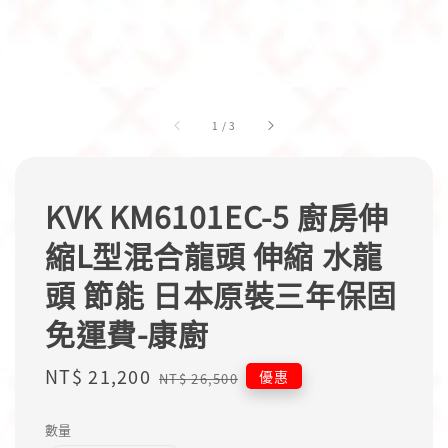
1
/
3
KVK KM6101EC-5 廚房伸
縮L型混合龍頭 伸縮 水龍
頭 節能 日本原裝三年保固
免運費-康廚
Sale
NT$ 21,200
Regular
優惠
NT$ 26,500
price
price
數量