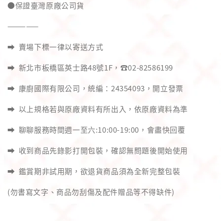
●保證臺灣原廠公司貨
—————
➡️ 賣場下標一律以寄送方式
➡️ 新北市板橋區英士路48號1F，☎️02-82586199
➡️ 康廚國際有限公司，統編：24354093，開立發票
➡️ 以上規格若與原廠資料有所出入，依原廠資料為準
➡️ 聊聊服務時間週一至六:10:00-19:00，會盡快回覆
➡️ 收到商品先錄影打開包裝，確認無問題後開始使用
➡️ 鑑賞期非試用期，欲退貨商品須為全新完整包裝
(勿書寫文字、商品勿刮傷及配件贈品等不得缺件)