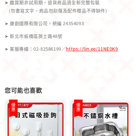
➤ 鑑賞期非試用期，退貨商品須全新完整包裝
(勿書寫文字、商品勿刮傷及配件贈品不得缺件)
➤ 康廚國際有限公司，統編 24354093
➤ 新北市板橋區英士路48號
➤ 客服專線：02-82586199／
https://lin.ee/11NE0K9
您可能也喜歡
優惠
優惠