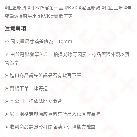
#恆溫龍頭 #日本衛浴第一品牌KVK #定溫龍頭 #保固三年 #伸
縮龍頭 #廚房用 #KVK #實體店家
注意事項
※ 固丈量尺寸誤差值為±10mm
※ 由於電腦螢幕色差、拍攝光線等因素，商品實際外觀以實
物為準
➤ 進口商品請先確認是否有貨再下單
➤ 賣場下單一律寄送
➤ 本公司一律依法開立發票
➤ 以上規格若與原廠資料有所出入依原廠為準
➤ 收到商品請錄影打開包裝，保障雙方權益