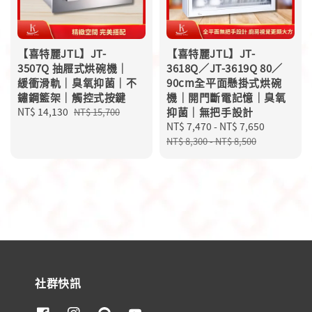
【喜特麗JTL】JT-
【喜特麗JTL】JT-
3507Q 抽屜式烘碗機｜
3618Q／JT-3619Q 80／
緩衝滑軌｜臭氧抑菌｜不
90cm全平面懸掛式烘碗
鏽鋼籃架｜觸控式按鍵
機｜開門斷電記憶｜臭氧
Sale
NT$ 14,130
Regular
抑菌｜無把手設計
NT$ 15,700
price
price
Sale
NT$ 7,470
-
NT$ 7,650
Regular
price
price
NT$ 8,300
-
NT$ 8,500
社群快訊