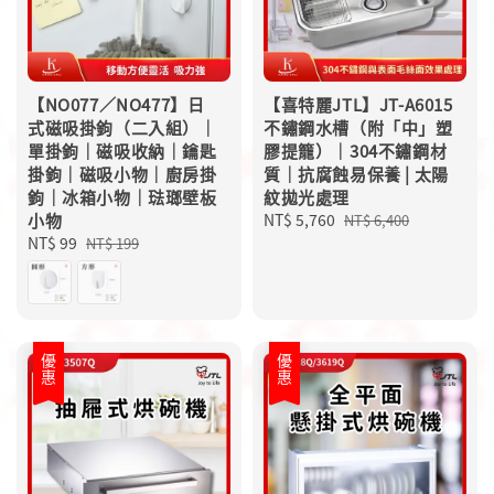
【NO077／NO477】日
【喜特麗JTL】JT-A6015
式磁吸掛鉤（二入組）｜
不鏽鋼水槽（附「中」塑
單掛鉤｜磁吸收納｜鑰匙
膠提籠）｜304不鏽鋼材
掛鉤｜磁吸小物｜廚房掛
質｜抗腐蝕易保養 | 太陽
鉤｜冰箱小物｜琺瑯壁板
紋拋光處理
小物
Sale
NT$ 5,760
Regular
NT$ 6,400
Sale
NT$ 99
Regular
price
price
NT$ 199
price
price
優惠
優惠