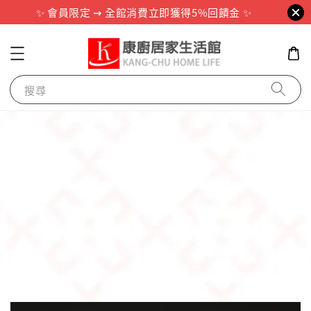
✨ 會員限定 ⇝ 全館消費立即獲得5%回饋金 ✨
搜尋