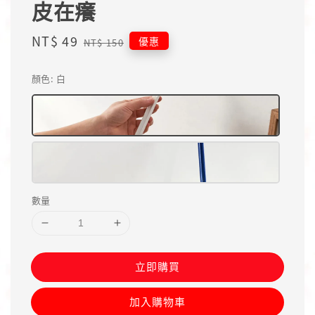
皮在癢
Sale
NT$ 49
Regular
優惠
NT$ 150
price
price
顏色
: 白
數量
立即購買
加入購物車