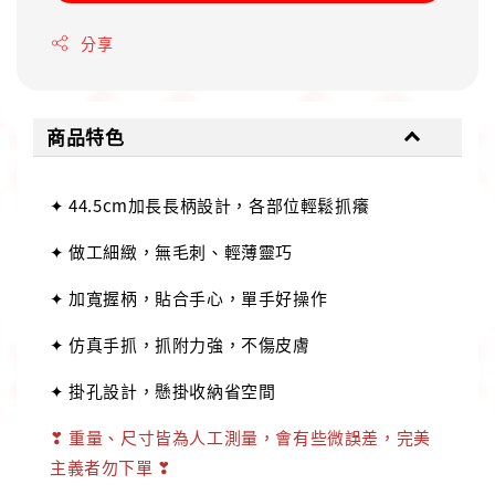
分享
商品特色
✦ 44.5cm加長長柄設計，各部位輕鬆抓癢
✦ 做工細緻，無毛刺、輕薄靈巧
✦ 加寬握柄，貼合手心，單手好操作
✦ 仿真手抓，抓附力強，不傷皮膚
✦ 掛孔設計，懸掛收納省空間
❣ 重量、尺寸皆為人工測量，會有些微誤差，完美
主義者勿下單 ❣