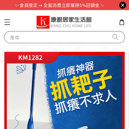
✨ 會員限定 ⇝ 全館消費立即獲得5%回饋金 ✨
搜尋