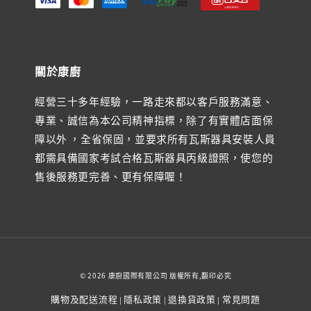
關於康廚
經營三十多年經驗，一路走來都以客戶服務滿意、
專業、誠信為本公司精神指標，除了有實體店面保
障以外 ，全省保固，並要求所有瓦斯器具安裝人員
都需具備國家考試合格瓦斯器具丙級證照，使您的
售後服務更完善、更有保障喔！
© 2026 康廚國際有限公司 版權所有,翻印必究
購物及配送流程
隱私政策
退換貨政策
常見問題
|
|
|