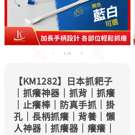
1
/
9
【KM1282】日本抓耙子
｜抓癢神器｜抓背｜抓癢
｜止癢棒｜防真手抓｜掛
孔｜長柄抓癢｜背養｜懶
人神器｜抓癢器｜癢癢｜