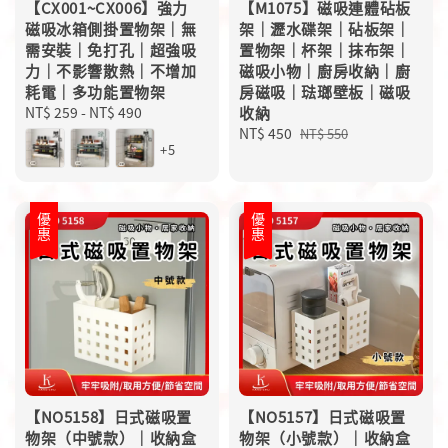
【CX001~CX006】強力
【M1075】磁吸連體砧板
磁吸冰箱側掛置物架｜無
架｜瀝水碟架｜砧板架｜
需安裝｜免打孔｜超強吸
置物架｜杯架｜抹布架｜
力｜不影響散熱｜不增加
磁吸小物｜廚房收納｜廚
耗電｜多功能置物架
房磁吸｜琺瑯壁板｜磁吸
Regular
NT$ 259
-
NT$ 490
收納
price
Sale
NT$ 450
Regular
NT$ 550
+5
price
price
優惠
優惠
【NO5158】日式磁吸置
【NO5157】日式磁吸置
物架（中號款）｜收納盒
物架（小號款）｜收納盒