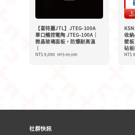
【喜特麗JTL】JTEG-100A
KS
單口觸控電陶 JTEG-100A｜
收納
微晶玻璃面板，防爆耐高溫
壁板
｜
砧板
Sale
NT$ 9,090
Regular
Regu
NT$ 
NT$ 10,100
price
price
price
社群快訊