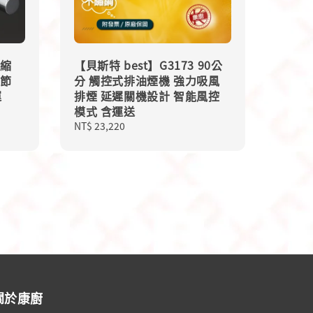
伸縮
【貝斯特 best】G3173 90公
 節
分 觸控式排油煙機 強力吸風
運
排煙 延遲關機設計 智能風控
模式 含運送
Regular
NT$ 23,220
price
關於康廚