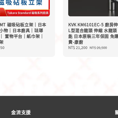
NMT 磁吸砧板立架｜日本
KVK KM6101EC-5 廚房
小物｜日本廚具｜琺瑯
L型混合龍頭 伸縮 水龍頭
｜ 置物平台｜紙巾架｜
能 日本原裝三年保固 免
架
費-康廚
lar
950
Sale
NT$ 21,200
Regular
NT$ 26,500
price
price
金流支援