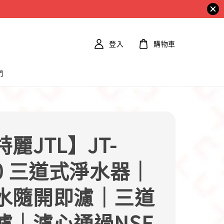
登入
購物車
們
麗JTL】JT-
60 三道式淨水器｜
水隨開即濾｜三道
濾｜濾心通過NSF