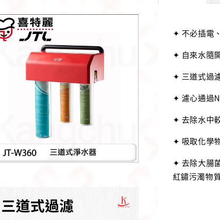
✦ 不必插電
✦ 自來水隨
✦ 三道式過
✦ 濾心通過
✦ 去除水中
✦ 吸取化學
✦ 去除大腸
紅鏽污濁物