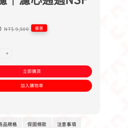
0
Regular
優惠
NT$ 9,500
price
立即購買
加入購物車
商品規格
保固條款
注意事項