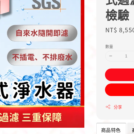
檢驗
Sale
NT$ 8,55
price
數量
分享
商品特色