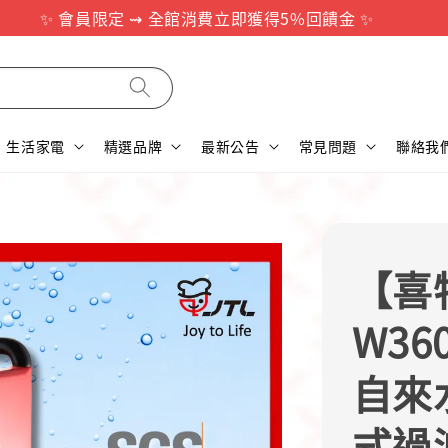
✨ 會員限定 ⇝ 全館消費立即獲得5%回饋金 ✨
生活家電
精選品牌
最新公告
常見問題
聯絡我
【喜特
W3
自來
式過