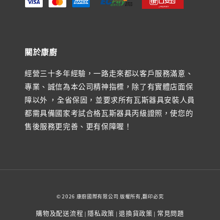
關於康廚
經營三十多年經驗，一路走來都以客戶服務滿意、
專業、誠信為本公司精神指標，除了有實體店面保
障以外 ，全省保固，並要求所有瓦斯器具安裝人員
都需具備國家考試合格瓦斯器具丙級證照，使您的
售後服務更完善、更有保障喔！
© 2026 康廚國際有限公司 版權所有,翻印必究
購物及配送流程
隱私政策
退換貨政策
常見問題
|
|
|