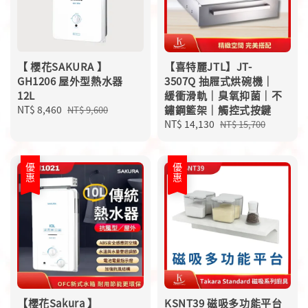
【 櫻花SAKURA 】
【喜特麗JTL】JT-
GH1206 屋外型熱水器
3507Q 抽屜式烘碗機｜
12L
緩衝滑軌｜臭氧抑菌｜不
Sale
NT$ 8,460
Regular
鏽鋼籃架｜觸控式按鍵
NT$ 9,600
price
price
Sale
NT$ 14,130
Regular
NT$ 15,700
price
price
優惠
優惠
【櫻花Sakura 】
KSNT39 磁吸多功能平台