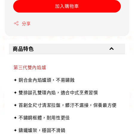
加入購物車
分享
商品特色
第三代雙內焰爐
✦ 銅合金內焰爐頭，不易鏽蝕
✦ 雙排燄孔雙環內焰，適合中式烹煮習慣
✦ 首創全尺寸清潔拉盤，髒汙不漏接，保養最方便
✦ 不鏽鋼框體，耐用性更佳
✦ 鑄鐵爐架，穩固不滑鍋