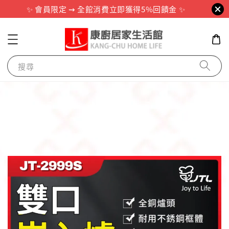
✨ 會員限定 ⇝ 全館消費立即獲得5%回饋金 ✨
搜尋