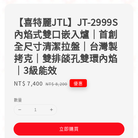
【喜特麗JTL】JT-2999S
內焰式雙口嵌入爐｜首創
全尺寸清潔拉盤｜台灣製
拷克｜雙排燄孔雙環內焰
｜3級能效
Sale
NT$ 7,400
Regular
優惠
NT$ 8,200
price
price
數量
立即購買