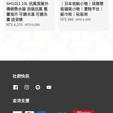
GH1021 10L 抗風型屋外
｜日本收納小物｜琺瑯壁
傳統熱水器 加強抗風 電
板磁吸小物｜置物平台｜
量指示 可調水溫 可調水
紙巾架｜砧板架
量 送安檢
Sale
NT$ 980
Regular
NT$ 1,100
Sale
NT$ 8,370
Regular
price
price
NT$ 9,300
price
price
社群快訊
金流支援