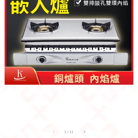
1
/
11