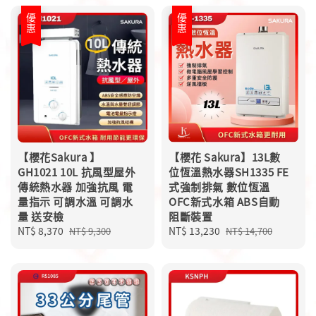
優惠
優惠
【櫻花Sakura 】
【櫻花 Sakura】13L數
GH1021 10L 抗風型屋外
位恆溫熱水器SH1335 FE
傳統熱水器 加強抗風 電
式強制排氣 數位恆溫
量指示 可調水溫 可調水
OFC新式水箱 ABS自動
量 送安檢
阻斷裝置
Sale
NT$ 8,370
Regular
Sale
NT$ 13,230
Regular
NT$ 9,300
NT$ 14,700
price
price
price
price