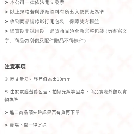
➤
本公司一律依法開立發票
➤
以上規格若與原廠資料有所出入依原廠為準
➤
收到商品請錄影打開包裝，保障雙方權益
➤
鑑賞期非試用期，退貨商品須全新完整包裝 (勿書寫文
字、商品勿刮傷及配件贈品不得缺件)
注意事項
※ 固丈量尺寸誤差值為±10mm
※ 由於電腦螢幕色差、拍攝光線等因素，商品實際外觀以實
物為準
➤ 進口商品請先確認是否有貨再下單
➤ 賣場下單一律寄送