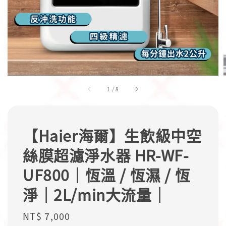
1
/
8
【Haier海爾】生飲級中空
絲膜超濾淨水器 HR-WF-
UF800｜恆溫 / 恆濕 / 恆
淨｜2L/min大流量｜
Regular
NT$ 7,000