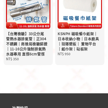
【台灣檢驗】33公分尾
KSNPH 磁吸餐巾紙架｜
管熱水器排氣管｜正304
日本收納小物｜日本廚具
不銹鋼｜商檢局檢驗認證
｜琺瑯壁板｜ 置物平台
｜11-16公升強制排氣熱
｜紙巾架｜砧板架
水器專用 直徑6cm管徑
Regular
NT$ 950
Regular
NT$ 350
price
price