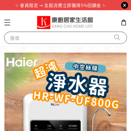
✨ 會員限定 ⇝ 全館消費立即獲得5%回饋金 ✨
搜尋