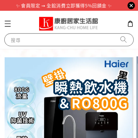
✨ 會員限定 ⇝ 全館消費立即獲得5%回饋金 ✨
搜尋