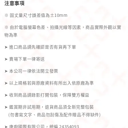
注意事項
※ 固丈量尺寸誤差值為±10mm
※ 由於電腦螢幕色差、拍攝光線等因素，商品實際外觀以實
物為準
➤ 進口商品請先確認是否有貨再下單
➤ 賣場下單一律寄送
➤ 本公司一律依法開立發票
➤ 以上規格若與原廠資料有所出入依原廠為準
➤ 收到商品請錄影打開包裝，保障雙方權益
➤ 鑑賞期非試用期，退貨商品須全新完整包裝
(勿書寫文字、商品勿刮傷及配件贈品不得缺件)
➤ 康廚國際有限公司，統編 24354093