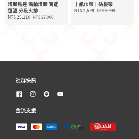
增壓馬達 渦輪增壓 智能
｜紙巾架｜砧板架
恆溫 分段火排
Sale
NT$ 2,599
Regular
NT$ 3,499
Sale
NT$ 25,110
Regular
price
price
NT$ 27,900
price
price
社群快訊
金流支援