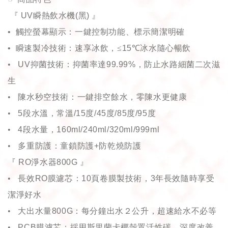
『
UV
瞬熱飲水機
(
黑
)
』
•
觸控螢幕顯示：一鍵控制功能、標示簡潔明確
•
瞬速製冷技術：速享冰飲，
≤
15℃
冰水隨心暢飲
•
UV
抑菌技術：抑菌率達
99.99%
，防止水路細菌二次滋
生
•
陳水秒空技術：一鍵排空餘水，零陳水更健康
•
5
段水溫，常溫
/15
度
/45
度
/85
度
/95
度
•
4
段水量，
160ml/240ml/320ml/999ml
•
多重防護：童鎖防護
+
防乾燒防護
『
RO
淨水器
800G
』
•
長效
RO
膜濾芯：
10
頁卷膜製技術，
3
年長效隨時享受
潔淨好水
•
大出水量
800G
：每分鐘出水２公升，超速給水不必等
•
PCB
膜濾芯：採用斯里蘭卡椰殼置活性碳，深度改善