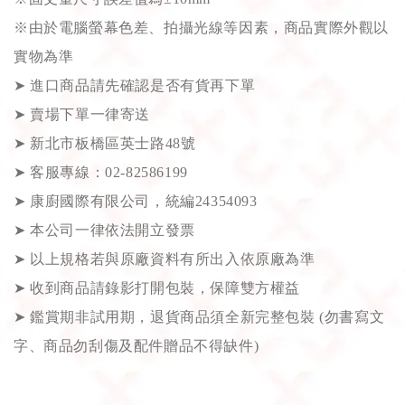
※由於電腦螢幕色差、拍攝光線等因素，商品實際外觀以
實物為準
➤
進口商品請先確認是否有貨再下單
➤
賣場下單一律寄送
➤
新北市板橋區英士路48號
➤
客服專線：02-82586199
➤
康廚國際有限公司，統編24354093
➤
本公司一律依法開立發票
➤
以上規格若與原廠資料有所出入依原廠為準
➤
收到商品請錄影打開包裝，保障雙方權益
➤
鑑賞期非試用期，退貨商品須全新完整包裝 (勿書寫文
字、商品勿刮傷及配件贈品不得缺件)