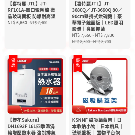
【喜特麗 JTL】JT-
【喜特麗JTL】JT-
RF101A-單口電陶爐 微
3680Q／JT-3690Q 80／
晶玻璃面板 防爆耐高溫
90cm懸掛式烘碗機｜豪
Sale
NT$ 6,660
Regular
華電子鐘面板｜LED照明
NT$ 7,400
price
price
設備｜臭氧抑菌
Sale
NT$ 7,650
-
NT$ 7,830
Regular
price
price
NT$ 8,500
-
NT$ 8,700
優惠
優惠
【櫻花Sakura】
KSNNF 磁吸鍋蓋架｜日
DH1693F 16L四季溫渦
本收納小物｜日本廚具｜
輪增壓熱水器 強制排氣
琺瑯壁板｜ 置物平台架