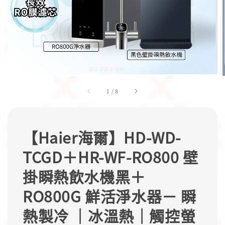
1
/
8
【Haier海爾】HD-WD-
TCGD＋HR-WF-RO800 壁
掛瞬熱飲水機黑＋
RO800G 鮮活淨水器－ 瞬
熱製冷 ｜冰溫熱｜觸控螢