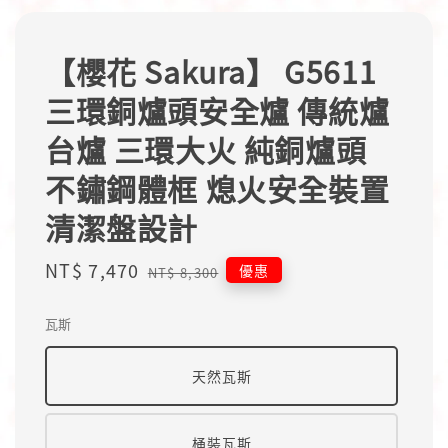
【櫻花 Sakura】 G5611
三環銅爐頭安全爐 傳統爐
台爐 三環大火 純銅爐頭
不鏽鋼體框 熄火安全裝置
清潔盤設計
Sale
NT$ 7,470
Regular
優惠
NT$ 8,300
price
price
瓦斯
天然瓦斯
桶裝瓦斯