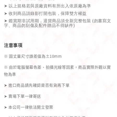
➤
以上規格若與原廠資料有所出入依原廠為準
➤
收到商品請錄影打開包裝，保障雙方權益
➤
鑑賞期非試用期，退貨商品須全新完整包裝
(
勿書寫文
字、商品勿刮傷及配件贈品不得缺件
)
注意事項
※ 固丈量尺寸誤差值為±10mm
※ 由於電腦螢幕色差、拍攝光線等因素，商品實際外觀以實
物為準
➤ 進口商品請先確認是否有貨再下單
➤ 賣場下單一律寄送
➤ 本公司一律依法開立發票