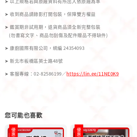
➤ 以上規格若與原廠資料有所出入依原廠為準
➤ 收到商品請錄影打開包裝，保障雙方權益
➤ 鑑賞期非試用期，退貨商品須全新完整包裝
(勿書寫文字、商品勿刮傷及配件贈品不得缺件)
➤ 康廚國際有限公司，統編 24354093
➤ 新北市板橋區英士路48號
➤ 客服專線：02-82586199／
https://lin.ee/11NE0K9
您可能也喜歡
優惠
優惠