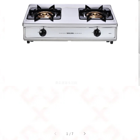
1
/
7