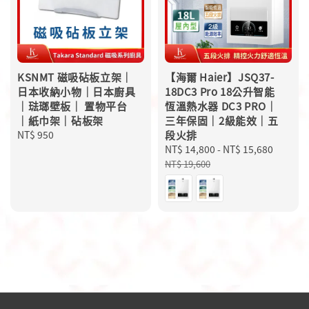
KSNMT 磁吸砧板立架｜
【海爾 Haier】JSQ37-
日本收納小物｜日本廚具
18DC3 Pro 18公升智能
｜琺瑯壁板｜ 置物平台
恆溫熱水器 DC3 PRO｜
｜紙巾架｜砧板架
三年保固｜2級能效｜五
Regular
NT$ 950
段火排
price
Sale
NT$ 14,800
-
NT$ 15,680
Regula
price
price
NT$ 19,600