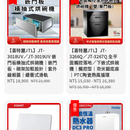
【喜特麗JTL】JT-
【喜特麗JTL】JT-
3018UV／JT-3019UV 嵌
3266Q／JT-3267Q 全平
門板橫抽式烘碗機｜嵌門
面觸控落地／下嵌式烘碗
板、碗架加粗設計｜紫外
機｜觸控型｜奈米銀底座
線殺菌｜緩衝式滑軌
｜PTC陶瓷熱風循環
Sale
NT$ 18,900
Regular
Sale
NT$ 15,030
-
NT$ 16,380
Regula
NT$ 21,000
price
price
price
price
NT$ 16,700
-
NT$ 18,200
優惠