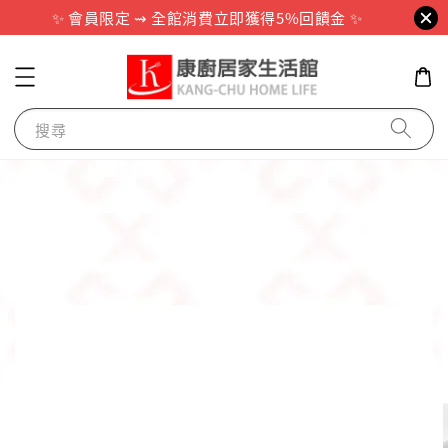
✨ 會員限定 ⇝ 全館消費立即獲得5%回饋金 ✨
搜尋