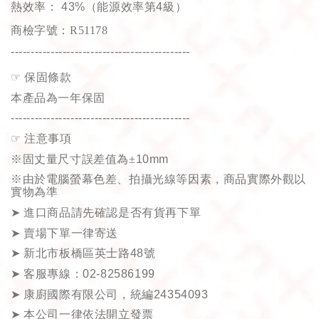
熱效率：
43%
（能源效率第
4
級）
商檢字號：R51178
---------------------------------------------
☞
保固條款
本產品為一年保固
---------------------------------------------
☞
注意事項
※固丈量尺寸誤差值為±
10mm
※由於電腦螢幕色差、拍攝光線等因素，商品實際外觀以
實物為準
➤
進口商品請先確認是否有貨再下單
➤
賣場下單一律寄送
➤
新北市板橋區英士路
48
號
➤
客服專線：
02-82586199
➤
康廚國際有限公司，統編
24354093
➤
本公司一律依法開立發票