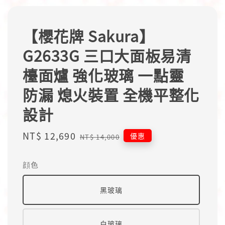
【櫻花牌 Sakura】
G2633G 三口大面板易清
檯面爐 強化玻璃 一點靈
防漏 熄火裝置 全機平整化
設計
Sale
NT$ 12,690
Regular
優惠
NT$ 14,000
price
price
顔色
黑玻璃
白玻璃