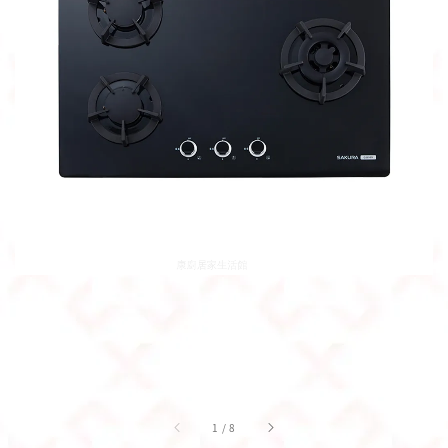
1
/
8