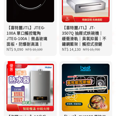
【喜特麗JTL】JTEG-
【喜特麗JTL】JT-
100A 單口觸控電陶
3507Q 抽屜式烘碗機｜
JTEG-100A｜微晶玻璃
緩衝滑軌｜臭氧抑菌｜不
面板，防爆耐高溫｜
鏽鋼籃架｜觸控式按鍵
Sale
NT$ 9,090
Regular
Sale
NT$ 14,130
Regular
NT$ 10,100
NT$ 15,700
price
price
price
price
優惠