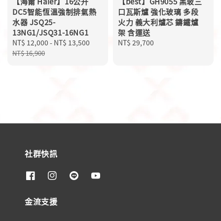
【海爾 Haier】16公升
【best】GH9055 黑玻三
DC5智能恆溫強制排氣熱
口瓦斯爐 強化玻璃 多段
水器 JSQ25-
火力 義大利爐芯 鑄鐵爐
13NG1/JSQ31-16NG1
架 含運送
Sale
NT$ 12,000
-
NT$ 13,500
Regular
Regular
NT$ 29,700
price
price
price
NT$ 16,900
社群快訊
金流支援