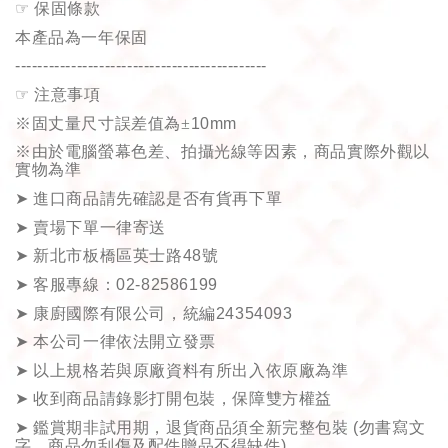
☞
保固條款
本產品為一年保固
---------------------------------------------
☞
注意事項
※固丈量尺寸誤差值為±
10mm
※由於電腦螢幕色差、拍攝光線等因素，商品實際外觀以
實物為準
➤
進口商品請先確認是否有貨再下單
➤
賣場下單一律寄送
➤
新北市板橋區英士路
48
號
➤
客服專線：
02-82586199
➤
康廚國際有限公司，統編
24354093
➤
本公司一律依法開立發票
➤
以上規格若與原廠資料有所出入依原廠為準
➤
收到商品請錄影打開包裝，保障雙方權益
➤
鑑賞期非試用期，退貨商品須全新完整包裝
(
勿書寫文
字、商品勿刮傷及配件贈品不得缺件
)