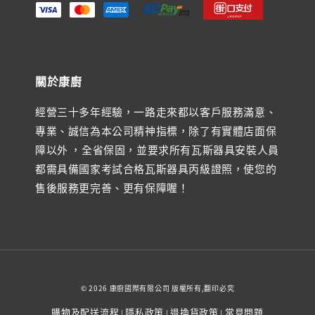
關於康廚
經營三十多年經驗，一路走來都以客戶服務滿意、
專業、誠信為本公司精神指標，除了有實體店面保
障以外 ，全省保固，並要求所有瓦斯器具安裝人員
都需具備國家考試合格瓦斯器具丙級證照，使您的
售後服務更完善、更有保障喔！
© 2026 康廚國際有限公司 版權所有,翻印必究
購物及配送流程
隱私政策
退換貨政策
常見問題
|
|
|