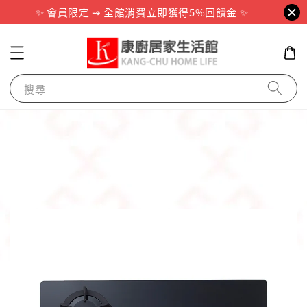
✨ 會員限定 ⇝ 全館消費立即獲得5%回饋金 ✨
搜尋