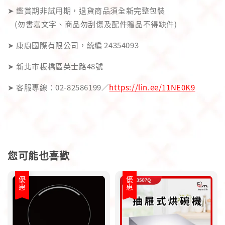
➤ 鑑賞期非試用期，退貨商品須全新完整包裝
(勿書寫文字、商品勿刮傷及配件贈品不得缺件)
➤ 康廚國際有限公司，統編 24354093
➤ 新北市板橋區英士路48號
➤ 客服專線：02-82586199／
https://lin.ee/11NE0K9
您可能也喜歡
優惠
優惠