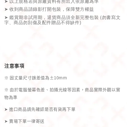
➤
以上規格若與原廠資料有所出入依原廠為準
➤
收到商品請錄影打開包裝，保障雙方權益
➤
鑑賞期非試用期，退貨商品須全新完整包裝
(
勿書寫文
字、商品勿刮傷及配件贈品不得缺件
)
注意事項
※ 固丈量尺寸誤差值為±10mm
※ 由於電腦螢幕色差、拍攝光線等因素，商品實際外觀以實
物為準
➤ 進口商品請先確認是否有貨再下單
➤ 賣場下單一律寄送