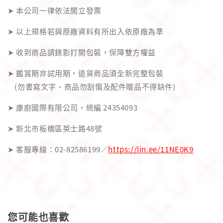
➤ 本公司一律依法開立發票
➤ 以上規格若與原廠資料有所出入依原廠為準
➤ 收到商品請錄影打開包裝，保障雙方權益
➤ 鑑賞期非試用期，退貨商品須全新完整包裝
(勿書寫文字、商品勿刮傷及配件贈品不得缺件)
➤ 康廚國際有限公司，統編 24354093
➤ 新北市板橋區英士路48號
➤ 客服專線：02-82586199／
https://lin.ee/11NE0K9
您可能也喜歡