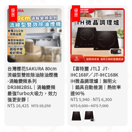
優惠
優惠
台灣櫻花SAKURA 80cm
【喜特麗 JTL】JT-
流線型雙效除油除油煙機
IHC168F／JT-IHC168K
-渦輪變頻系列
IH微晶調理爐｜無明火
DR3882BSL｜渦輪變頻
｜鍋具自動檢測｜熱效率
最強Turbo大吸力，效力
達90％
強更安靜｜
Sale
NT$ 5,940
-
NT$ 6,300
Regular
Sale
NT$ 16,425
Regular
price
price
NT$ 18,250
NT$ 6,600
-
NT$ 7,000
price
price