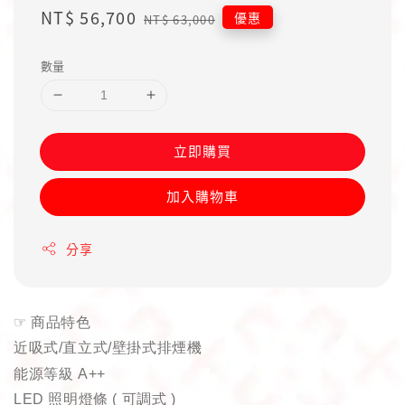
Sale
NT$ 56,700
Regular
優惠
NT$ 63,000
price
price
數量
立即購買
加入購物車
分享
☞
商品特色
近吸式
/
直立式
/
壁掛式排煙機
能源等級
A++
LED
照明燈條
(
可調式
)