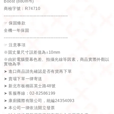
Boost (880m³h)
商檢字號：
R74710
---------------------------------------------
☞
保固條款
全機一年保固
---------------------------------------------
☞
注意事項
※固丈量尺寸誤差值為±
10mm
※由於電腦螢幕色差、拍攝光線等因素，商品實際外觀以
實物為準
➤
進口商品請先確認是否有貨再下單
➤
賣場下單一律寄送
➤
新北市板橋區英士路
48
號
➤
客服專線：
02-82586199
➤
康廚國際有限公司，統編
24354093
➤
本公司一律依法開立發票