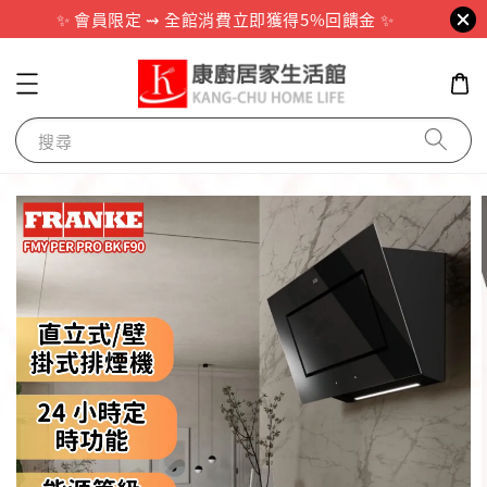
✨ 會員限定 ⇝ 全館消費立即獲得5%回饋金 ✨
搜尋