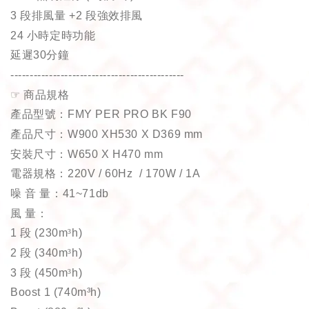
3
段排風量
+2
段強效排風
24
小時定時功能
延遲
30
分鐘
---------------------------------------------
☞
商品規格
產品型號：
FMY PER PRO BK F90
產品尺寸：
W900 XH530 X D369 mm
安裝尺寸：
W650 X H470 mm
電器規格：
220V / 60Hz / 170W / 1A
噪
音
量：
41~71db
風
量：
1
段
(230m
³
h)
2
段
(340m
³
h)
3
段
(450m
³
h)
Boost 1 (740m³h)