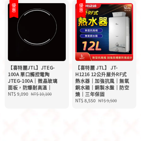
優惠
優惠
【喜特麗JTL】JTEG-
【喜特麗 JTL】 JT-
100A 單口觸控電陶
H1216 12公升屋外RF式
JTEG-100A｜微晶玻璃
熱水器｜加強抗風｜無氧
面板，防爆耐高溫｜
銅水箱｜銅製水盤｜防空
Sale
NT$ 9,090
Regular
燒｜三年保固
NT$ 10,100
price
price
Sale
NT$ 8,550
Regular
NT$ 9,500
price
price