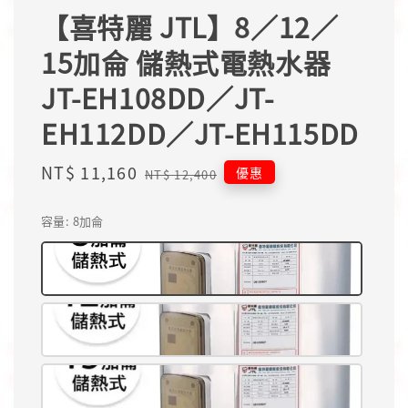
【喜特麗 JTL】8／12／
15加侖 儲熱式電熱水器
JT-EH108DD／JT-
EH112DD／JT-EH115DD
Sale
NT$ 11,160
Regular
優惠
NT$ 12,400
price
price
容量
: 8加侖