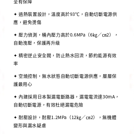
全有保障
✦ 過熱裝置設計，溫度高於93℃，自動切斷電源供
應，避免燙傷
✦ 壓力偵測，桶內壓力高於0.6MPa（6㎏／㎝2），
自動洩壓，保護再升級
✦ 精密逆止安全閥，防止熱水回流，節約能源有效
率
✦ 空燒控制，無水狀態自動切斷電源供應，層層保
護最用心
✦ 內建採用日本製漏電斷路器，漏電電流達30mA，
自動切斷電源，有效杜絕漏電危險
✦ 耐壓設計，耐壓1.2MPa（12㎏／㎝2），無機體
變形與漏水疑慮