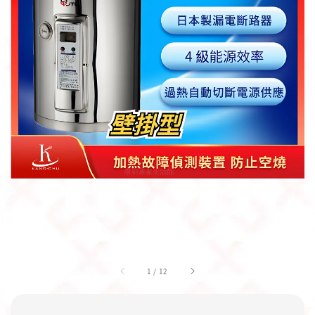
1
/
12