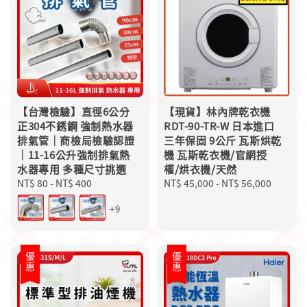
【台灣檢驗】直徑6公分
【現貨】林內牌乾衣機
正304不銹鋼 強制熱水器
RDT-90-TR-W 日本進口
排氣管｜商檢局檢驗認證
三年保固 9公斤 瓦斯烘乾
｜11-16公升強制排氣熱
機 瓦斯乾衣機/官網授
水器專用 多種尺寸挑選
權/烘衣機/天然
Regular
NT$ 80
-
NT$ 400
Regular
NT$ 45,000
-
NT$ 56,000
price
price
+9
優惠
優惠