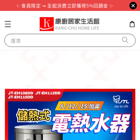
✨ 會員限定 ⇝ 全館消費立即獲得5%回饋金 ✨
搜尋