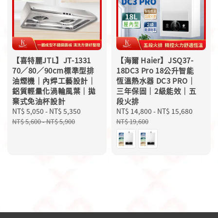
【喜特麗JTL】JT-1331
【海爾 Haier】JSQ37-
70／80／90cm標準型排
18DC3 Pro 18公升智能
油煙機｜內焊工藝設計｜
恆溫熱水器 DC3 PRO｜
鋁質輕量化渦輪風葉｜拋
三年保固｜2級能效｜五
棄式免油杯設計
段火排
Sale
NT$ 5,050
-
NT$ 5,350
Regular
Sale
NT$ 14,800
-
NT$ 15,680
Regula
price
price
price
price
NT$ 5,600
-
NT$ 5,900
NT$ 19,600