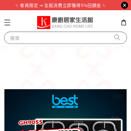
✨ 會員限定 ⇝ 全館消費立即獲得5%回饋金 ✨
搜尋