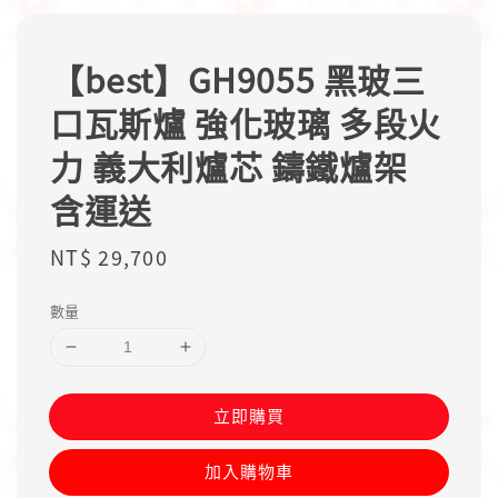
【best】GH9055 黑玻三
口瓦斯爐 強化玻璃 多段火
力 義大利爐芯 鑄鐵爐架
含運送
Regular
NT$ 29,700
price
數量
立即購買
加入購物車