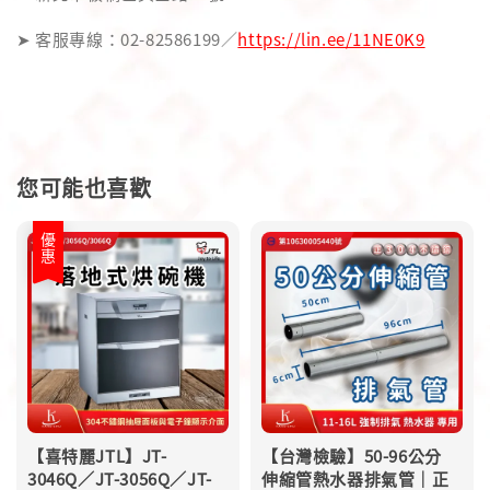
➤ 客服專線：02-82586199／
https://lin.ee/11NE0K9
您可能也喜歡
優惠
【喜特麗JTL】JT-
【台灣檢驗】50-96公分
3046Q／JT-3056Q／JT-
伸縮管熱水器排氣管｜正