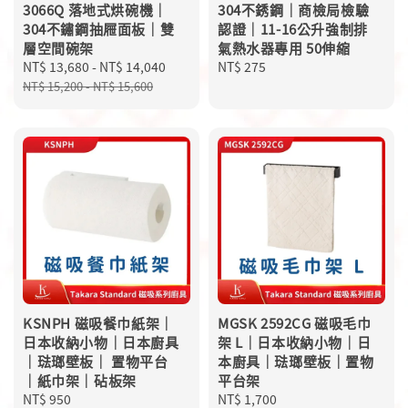
3066Q 落地式烘碗機｜
304不銹鋼｜商檢局檢驗
304不鏽鋼抽屜面板｜雙
認證｜11-16公升強制排
層空間碗架
氣熱水器專用 50伸縮
Sale
NT$ 13,680
-
NT$ 14,040
Regular
Regular
NT$ 275
price
price
price
NT$ 15,200
-
NT$ 15,600
KSNPH 磁吸餐巾紙架｜
MGSK 2592CG 磁吸毛巾
日本收納小物｜日本廚具
架 L｜日本收納小物｜日
｜琺瑯壁板｜ 置物平台
本廚具｜琺瑯壁板｜置物
｜紙巾架｜砧板架
平台架
Regular
NT$ 950
Regular
NT$ 1,700