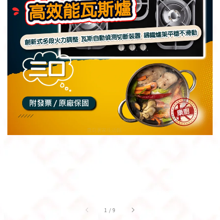
1
/
9