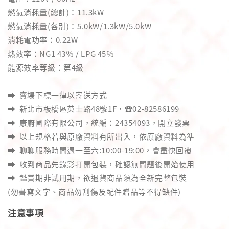
燃氣消耗量(總計)：11.3kW
燃氣消耗量(各別)：5.0kW/1.3kW/5.0kW
消耗電功率：0.22W
熱效率：NG1 43％ / LPG 45％
能源效率等級：第4級
—————
➡️ 賣場下標一律以寄送方式
➡️ 新北市板橋區英士路48號1F，☎️02-82586199
➡️ 康廚國際有限公司，統編：24354093，開立發票
➡️ 以上規格若與原廠資料有所出入，依原廠資料為準
➡️ 聊聊服務時間週一至六:10:00-19:00，會盡快回覆
➡️ 收到商品先錄影打開包裝，確認無問題後開始使用
➡️ 鑑賞期非試用期，欲退貨商品須為全新完整包裝
(勿書寫文字、商品勿刮傷及配件贈品等不得缺件)
注意事項