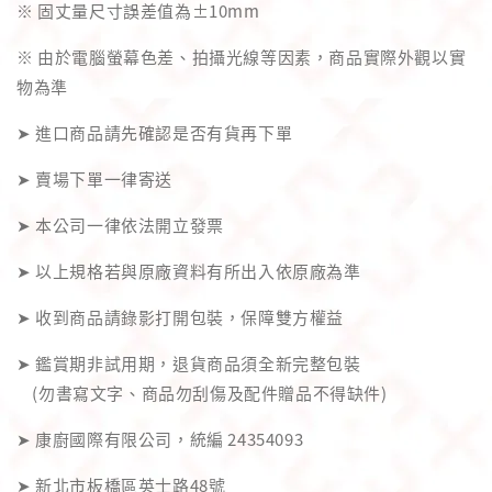
※ 固丈量尺寸誤差值為±10mm
※ 由於電腦螢幕色差、拍攝光線等因素，商品實際外觀以實
物為準
➤ 進口商品請先確認是否有貨再下單
➤ 賣場下單一律寄送
➤ 本公司一律依法開立發票
➤ 以上規格若與原廠資料有所出入依原廠為準
➤ 收到商品請錄影打開包裝，保障雙方權益
➤ 鑑賞期非試用期，退貨商品須全新完整包裝
(勿書寫文字、商品勿刮傷及配件贈品不得缺件)
➤ 康廚國際有限公司，統編 24354093
➤ 新北市板橋區英士路48號