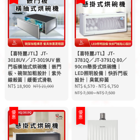
【喜特麗JTL】JT-
【喜特麗JTL】JT-
3018UV／JT-3019UV 嵌
3781Q／JT-3791Q 80／
門板橫抽式烘碗機｜嵌門
90cm懸掛式烘碗機｜
板、碗架加粗設計｜紫外
LED照明設備｜快拆門板
線殺菌｜緩衝式滑軌
設計｜臭氧抑菌
Sale
NT$ 18,900
Regular
Sale
NT$ 6,570
-
NT$ 6,750
Regular
NT$ 21,000
price
price
price
price
NT$ 7,300
-
NT$ 7,500
優惠
優惠