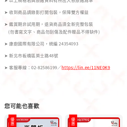
➤ 以上規格若與原廠資料有所出入依原廠為準
➤ 收到商品請錄影打開包裝，保障雙方權益
➤ 鑑賞期非試用期，退貨商品須全新完整包裝
(勿書寫文字、商品勿刮傷及配件贈品不得缺件)
➤ 康廚國際有限公司，統編 24354093
➤ 新北市板橋區英士路48號
➤ 客服專線：02-82586199／
https://lin.ee/11NE0K9
您可能也喜歡
優惠
優惠