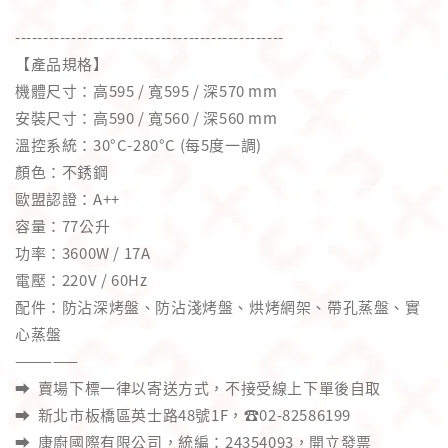
------------------------------------------------
【產品規格】
機體尺寸：高595 / 寬595 / 深570 mm
安裝尺寸：高590 / 寬560 / 深560 mm
溫控系統：30°C-280°C (每5度一調)
顏色：不銹鋼
歐盟認證：A++
容量：77公升
功率：3600W / 17A
電壓：220V / 60Hz
配件：防沾深烤盤、防沾淺烤盤、烘烤網架、帶孔蒸盤、實
心蒸盤
—————
➡️ 賣場下標一律以寄送方式，不接受線上下單後自取
➡️ 新北市板橋區英士路48號1F，☎️02-82586199
➡️ 康廚國際有限公司，統編：24354093，開立發票