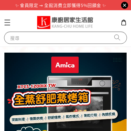
✨ 會員限定 ⇝ 全館消費立即獲得5%回饋金 ✨
搜尋