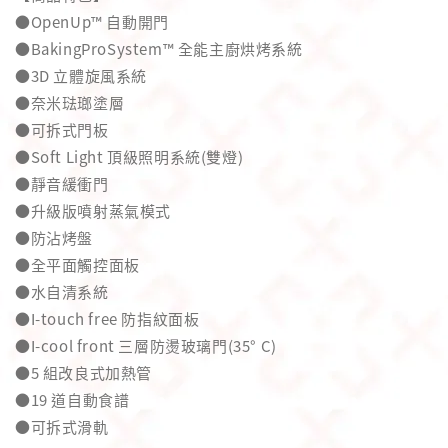
●OpenUp™ 自動開門
●BakingProSystem™ 全能主廚烘烤系統
●3D 立體旋風系統
●奈米琺瑯塗層
●可拆式門板
●Soft Light 頂級照明系統(雙燈)
●靜音緩衝門
●升級版噴射蒸氣模式
●防沾烤盤
●全平面觸控面板
●水自清系統
●I-touch free 防指紋面板
●I-cool front 三層防燙玻璃門(35° C)
●5 組改良式加熱管
●19 道自動食譜
●可拆式滑軌