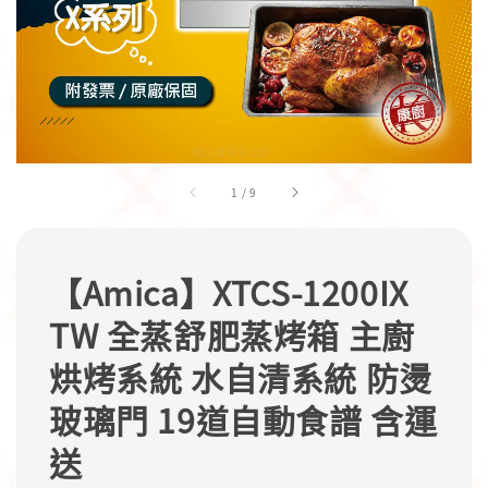
1
/
9
【Amica】XTCS-1200IX
TW 全蒸舒肥蒸烤箱 主廚
烘烤系統 水自清系統 防燙
玻璃門 19道自動食譜 含運
送