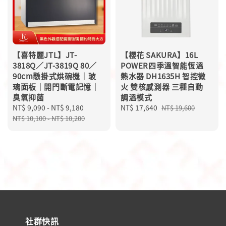
【喜特麗JTL】JT-
【櫻花 SAKURA】16L
3818Q／JT-3819Q 80／
POWER四季溫智能恆溫
90cm懸掛式烘碗機｜玻
熱水器 DH1635H 智控微
璃面板｜開門斷電記憶｜
火 雙核感測器 三種自動
臭氧抑菌
調溫模式
Sale
NT$ 9,090
-
NT$ 9,180
Regular
Sale
NT$ 17,640
Regular
NT$ 19,600
price
price
price
price
NT$ 10,100
-
NT$ 10,200
社群快訊