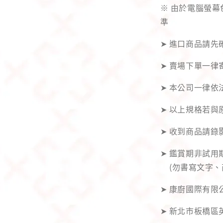
※ 由於電腦螢
準
➤ 進口商品請
➤ 賣場下單一律
➤ 本公司一律依
➤ 以上規格若
➤ 收到商品請
➤ 鑑賞期非試
(勿書寫文字、
➤ 康廚國際有限公
➤ 新北市板橋區