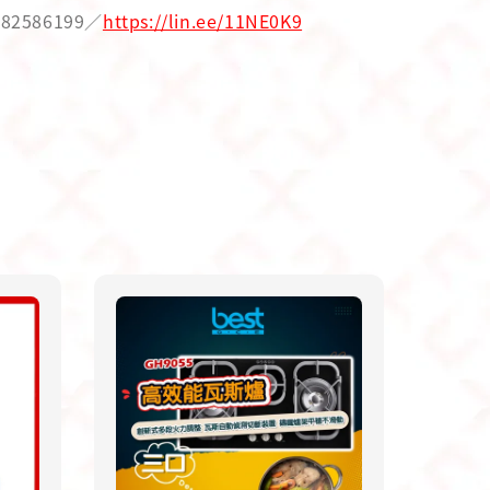
82586199／
https://lin.ee/11NE0K9