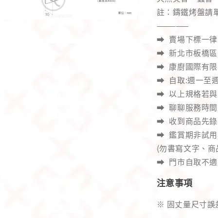
註：鑄鐵烤盤請
—————
➡️ 賣場下標一
➡️ 新北市板橋區英
➡️ 康廚國際有限
➡️ 自取:週一至週
➡️ 以上規格若
➡️ 聊聊服務時間週
➡️ 收到商品先
➡️ 鑑賞期非試
(勿書寫文字、商
➡️ 門市自取不
注意事項
※ 固丈量尺寸誤