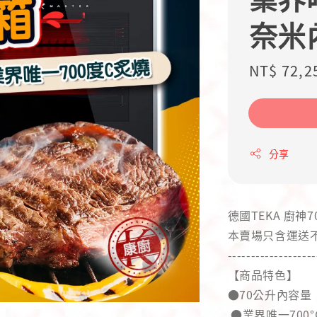
奈米
Regular
NT$ 72,2
price
分享
德國TEKA 廚神7
本賣場只含運送不
-------------------
【商品特色】
●70公升內容量
●業界唯一700°