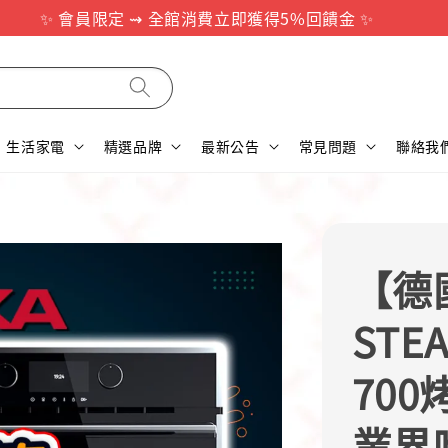
✨ 會員限定 ⇝ 全館消費立即獲得5%回饋金 ✨
生活家電
精選品牌
最新公告
常見問題
聯絡我
【德
STE
700
業界唯