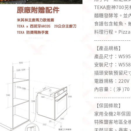
TEKA廚神70
麵糰發酵等。並內
食譜包含鮭魚、
料理行程。Piz
-------------------
【產品規格】
產品尺寸：W595 X
安裝尺寸：W558~56
插頭安裝預留尺寸
電器規格：220V / 
內容量：( 淨 )70
-------------------
【保固條款】
家用全機2年保固
特殊鹽害地區全
天然災害、蟲害