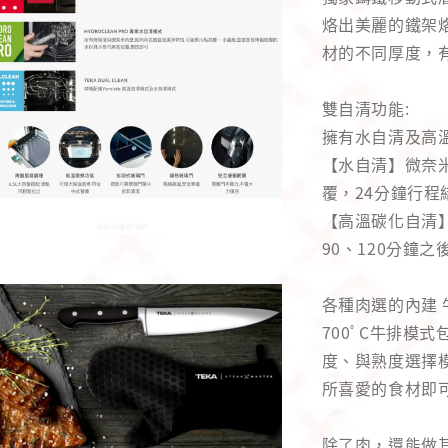
烙出美麗的鐵架烙
材的不同厚度，
雙自清功能:
擁有水自清及高
【水自清】微奈
覆，24分鐘行
【高溫碳化自清】
90、120分鐘
各種肉選的內建 
700ﾟC牛排模
度、與熟度選擇
所喜愛的食材即
除了肉，還能做