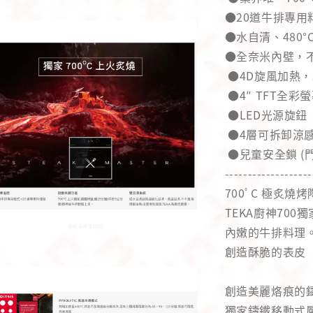
●20道牛排專用
●水自清、480
●全奈米內壁，
●4D旋風加熱
●4″ TFT全
●LED光源旋鈕
●4層可拆卸涼
●兒童安全鎖 (門
-------------------
700ﾟC 極炙燒
TEKA廚神700
內嫩的牛排料理
創造酥脆的表皮
創造美麗烙痕的鑄
獨家鑄鐵移動式層