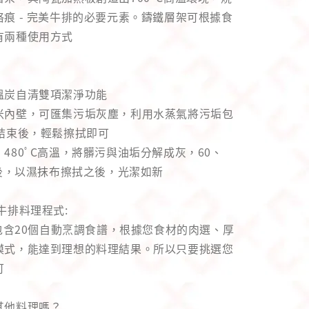
痕 - 完美牛排的必要元素。鑄鐵層架可根據食
有兩種使用方式
溫炭自清雙項潔淨功能
米內壁，可匯集污垢灰塵，利用水蒸氣將污垢包
程結束後，輕鬆擦拭即可
480ﾟC高溫，將髒污與油垢分解成灰，60、
之後，以濕抹布擦拭之後，光潔如新
牛排料理程式:
式包含20個自動烹調食譜，根據您食材的肉選、厚
模式，能達到理想的料理結果。所以只要挑選您
可
其他料理嗎？