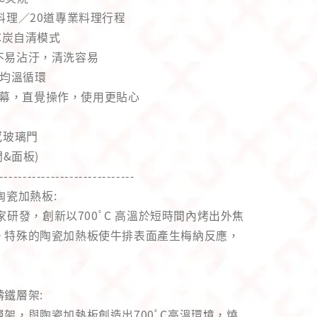
料理／20道專業料理行程
°C炭自清模式
不易沾汙，清洗容易
，均溫循環
彩螢幕，直覺操作，使用更貼心
感玻璃門
&面板)
-----------------------------
烤陶瓷加熱板:
獨家研發，創新以700ﾟC 高溫於短時間內烤出外焦
。特殊的陶瓷加熱板使牛排表面產生梅納反應，
鐵層架:
架，與陶瓷加熱板創造出700ﾟC高溫環境，燒