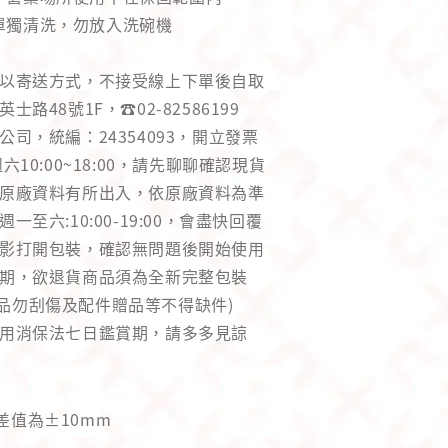
單獨清洗，勿放入洗碗機
律以寄送方式，不接受線上下單後自取
士路48號1F，☎️02-82586199
公司，統編：24354093，開立發票
六10:00~18:00，請先聊聊確認現貨
與原廠資料有所出入，依原廠資料為準
一至六:10:00-19:00，會盡快回覆
錄影打開包裝，確認無問題後開始使用
用期，欲退貨商品須為全新完整包裝
品勿刮傷及配件贈品等不得缺件)
適用消保法七日鑑賞期，請多多見諒
差值為±10mm