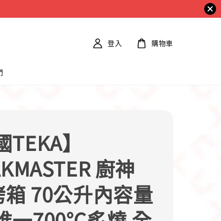
登入
購物車
們
國TEKA】
AKMASTER 廚神
烤箱 70公升內容量
一700°C炙燒 全