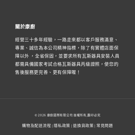
關於康廚
經營三十多年經驗，一路走來都以客戶服務滿意、
專業、誠信為本公司精神指標，除了有實體店面保
障以外 ，全省保固，並要求所有瓦斯器具安裝人員
都需具備國家考試合格瓦斯器具丙級證照，使您的
售後服務更完善、更有保障喔！
© 2026 康廚國際有限公司 版權所有,翻印必究
購物及配送流程
隱私政策
退換貨政策
常見問題
|
|
|