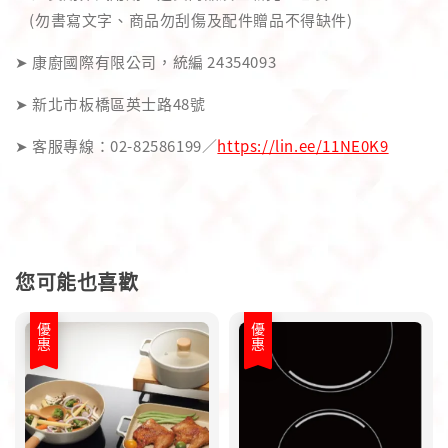
(勿書寫文字、商品勿刮傷及配件贈品不得缺件)
➤ 康廚國際有限公司，統編 24354093
➤ 新北市板橋區英士路48號
➤ 客服專線：02-82586199／
https://lin.ee/11NE0K9
您可能也喜歡
優惠
優惠