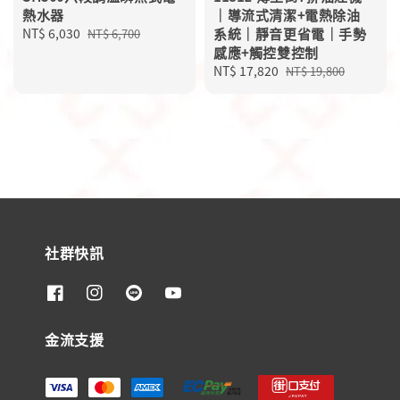
熱水器
｜導流式清潔+電熱除油
Sale
NT$ 6,030
Regular
系統｜靜音更省電｜手勢
NT$ 6,700
price
price
感應+觸控雙控制
Sale
NT$ 17,820
Regular
NT$ 19,800
price
price
社群快訊
金流支援