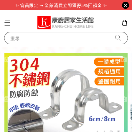
✨ 會員限定 ⇝ 全館消費立即獲得5%回饋金 ✨
搜尋