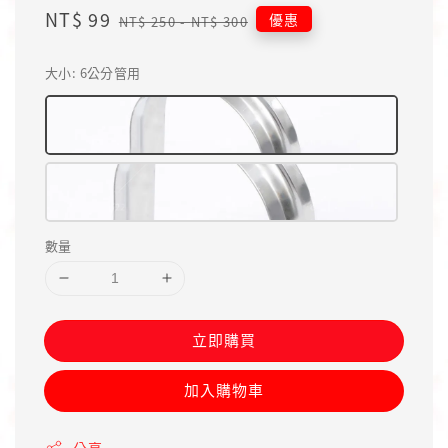
Sale
NT$ 99
Regular
優惠
NT$ 250
-
NT$ 300
price
price
大小
: 6公分管用
數量
立即購買
加入購物車
分享