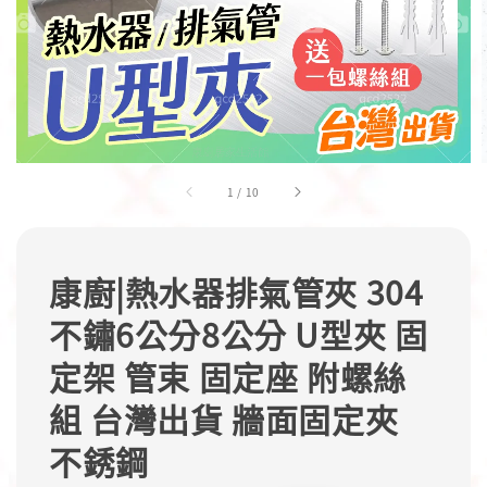
1
/
10
康廚|熱水器排氣管夾 304
不鏽6公分8公分 U型夾 固
定架 管束 固定座 附螺絲
組 台灣出貨 牆面固定夾
不銹鋼