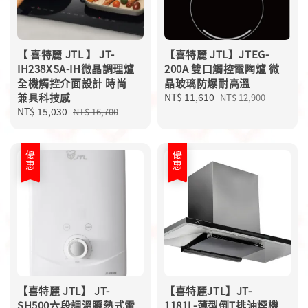
【 喜特麗 JTL 】 JT-
【喜特麗 JTL】JTEG-
IH238XSA-IH微晶調理爐
200A 雙口觸控電陶爐 微
全機觸控介面設計 時尚
晶玻璃防爆耐高溫
兼具科技感
Sale
NT$ 11,610
Regular
NT$ 12,900
Sale
NT$ 15,030
Regular
price
price
NT$ 16,700
price
price
優惠
優惠
【喜特麗 JTL】 JT-
【喜特麗JTL】JT-
SH500六段調溫瞬熱式電
1181L-薄型倒T排油煙機