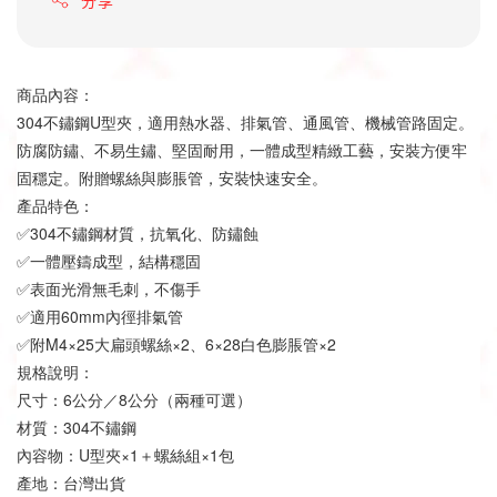
商品內容：
304不鏽鋼U型夾，適用熱水器、排氣管、通風管、機械管路固定。
防腐防鏽、不易生鏽、堅固耐用，一體成型精緻工藝，安裝方便牢
固穩定。附贈螺絲與膨脹管，安裝快速安全。
產品特色：
✅304不鏽鋼材質，抗氧化、防鏽蝕
✅一體壓鑄成型，結構穩固
✅表面光滑無毛刺，不傷手
✅適用60mm內徑排氣管
✅附M4×25大扁頭螺絲×2、6×28白色膨脹管×2
規格說明：
尺寸：6公分／8公分（兩種可選）
材質：304不鏽鋼
內容物：U型夾×1＋螺絲組×1包
產地：台灣出貨