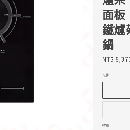
面板
鐵爐
鍋
Sale
NT$ 8,37
price
瓦斯
數量