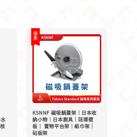
優惠
KSNNF 磁吸鍋蓋架｜日本收
熱水
納小物｜日本廚具｜琺瑯壁
雙核
板｜ 置物平台架｜紙巾架｜
砧板架