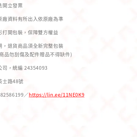
法開立發票
與原廠資料有所出入依原廠為準
錄影打開包裝，保障雙方權益
用期，退貨商品須全新完整包裝
商品勿刮傷及配件贈品不得缺件)
司，統編 24354093
英士路48號
82586199／
https://lin.ee/11NE0K9