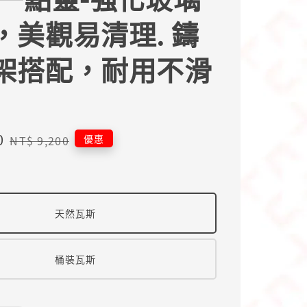
，美觀易清理. 鑄
架搭配，耐用不滑
0
Regular
優惠
NT$ 9,200
price
天然瓦斯
桶裝瓦斯