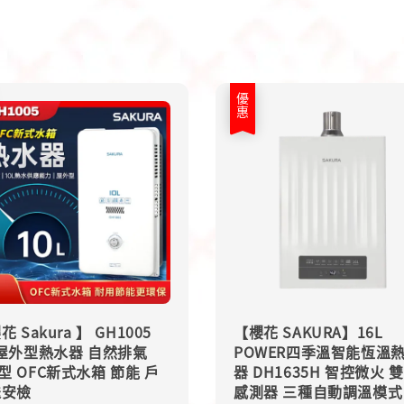
優惠
花 Sakura 】 GH1005
【櫻花 SAKURA】16L
L屋外型熱水器 自然排氣
POWER四季溫智能恆溫
型 OFC新式水箱 節能 戶
器 DH1635H 智控微火 
送安檢
感測器 三種自動調溫模式