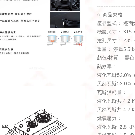
----------------------
☞
商品規格
產品型式：
檯面
機體尺寸：
315 
挖孔尺寸：
285 
重量：
淨重
5.5 k
顏色
/
材質：
黑色
熱效率：
液化瓦斯
52.0% 
天然瓦斯
52.0% 
瓦斯消耗量：
液化瓦斯共
4.2 
天然瓦斯共
4.2 
燃氣壓力：
液化瓦斯
2.8 kP