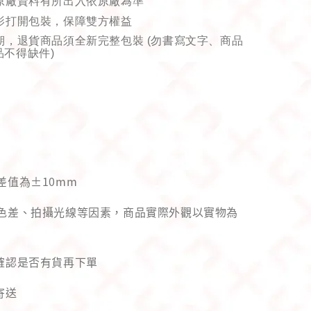
原廠資料有所出入依原廠為準
影打開包裝，保障雙方權益
期，退貨商品須全新完整包裝
(
勿書寫文字、商品
品不得缺件
)
差值為±10mm
幕色差、拍攝光線等因素，商品實際外觀以實物為
先確認是否有貨再下單
寄送