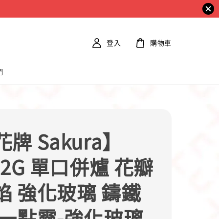
登入
購物車
們
牌 Sakura】
12G 單口併爐 花瓣
焰 強化玻璃 鑄鐵
 一點靈-強化玻璃