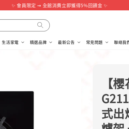
✨ 會員限定 ⇝ 全館消費立即獲得5%回饋金 ✨
生活家電
精選品牌
最新公告
常見問題
聯絡我
【櫻花
G21
式出
爐架