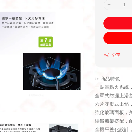
分享
☞
商品特色
一點靈點火系統
全罩式防漏上湯
六片花瓣式出焰
強化玻璃面板，
鑄鐵爐架搭配，
全機平整化設計