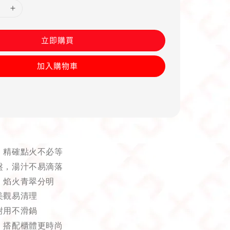
立即購買
加入購物車
，精確點火不必等
盤，湯汁不易滴落
，焰火青翠分明
美觀易清理
耐用不滑鍋
，搭配櫃體更時尚