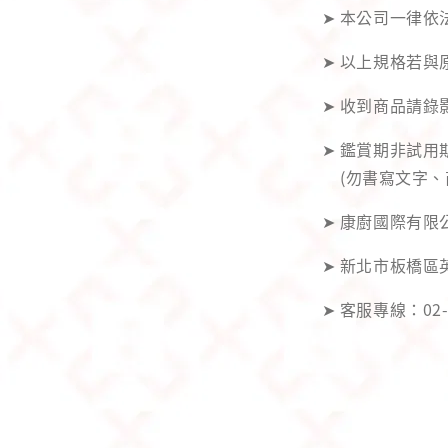
➤ 本公司一律依
➤ 以上規格若
➤ 收到商品請
➤ 鑑賞期非試
(勿書寫文字、
➤ 康廚國際有限公
➤ 新北市板橋區
➤ 客服專線：02-