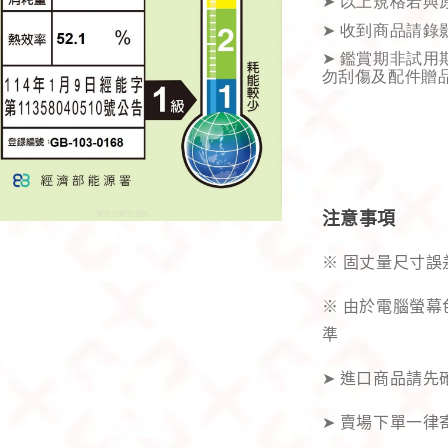
➤
以上規格若與
➤
收到商品請錄
➤
鑑賞期非試用
勿刮傷及配件贈
注意事項
※ 固丈量尺寸誤
※ 由於電腦螢
準
➤ 進口商品請
➤ 賣場下單一律