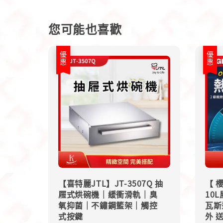
您可能也喜歡
優惠
優惠
【喜特麗JTL】JT-3507Q 抽
【 櫻
屜式烘碗機｜緩衝滑軌｜臭
10
氧抑菌｜不鏽鋼籃架｜觸控
瓦斯
式按鍵
外 