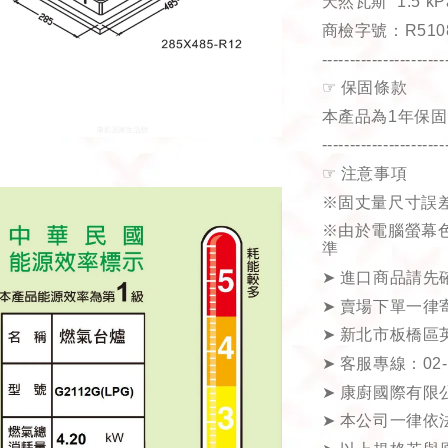
天然瓦斯
1.5 kP
商檢字號：
R510
----------------------
☞
保固條款
本產品為
1
年保固
----------------------
☞
注意事項
※固丈量尺寸誤
※由於電腦螢幕
準
➤
進口商品請先
➤
賣場下單一律
➤
新北市板橋區
➤
客服專線：
02
➤
康廚國際有限
➤
本公司一律依