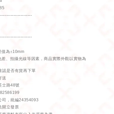
a
85
-----------------------
-----------------------
差值為±
10mm
色差、拍攝光線等因素，商品實際外觀以實物為
確認是否有貨再下單
寄送
英士路
48
號
-82586199
公司，統編
24354093
法開立發票