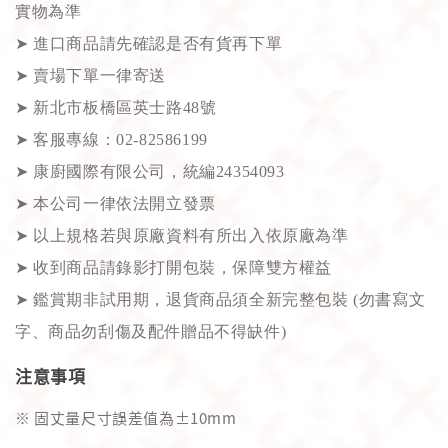
實物為準
➤
進口商品請先確認是否有貨再下單
➤
賣場下單一律寄送
➤
新北市板橋區英士路48號
➤
客服專線：02-82586199
➤
康廚國際有限公司，統編24354093
➤
本公司一律依法開立發票
➤
以上規格若與原廠資料有所出入依原廠為準
➤
收到商品請錄影打開包裝，保障雙方權益
➤
鑑賞期非試用期，退貨商品須全新完整包裝 (勿書寫文
字、商品勿刮傷及配件贈品不得缺件)
注意事項
※ 固丈量尺寸誤差值為±10mm