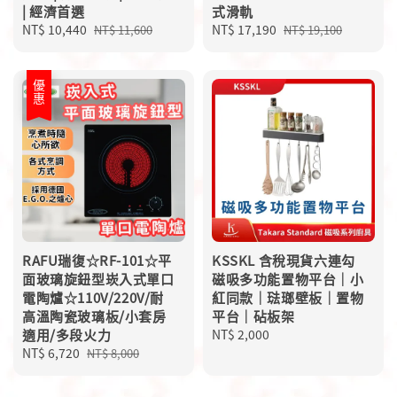
| 經濟首選
式滑軌
Sale
NT$ 10,440
Regular
Sale
NT$ 17,190
Regular
NT$ 11,600
NT$ 19,100
price
price
price
price
優惠
RAFU瑞復☆RF-101☆平
KSSKL 含稅現貨六連勾
面玻璃旋鈕型崁入式單口
磁吸多功能置物平台｜小
電陶爐☆110V/220V/耐
紅同款｜琺瑯壁板｜置物
高溫陶瓷玻璃板/小套房
平台｜砧板架
適用/多段火力
Regular
NT$ 2,000
Sale
NT$ 6,720
Regular
price
NT$ 8,000
price
price