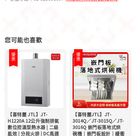
您可能也喜歡
優惠
優惠
【喜特麗 JTL】JT-
【喜特麗JTL】JT-
H1220A 12公升強制排氣
3014Q／JT-3015Q／JT-
數位控溫型熱水器 | 二級
3016Q 嵌門板落地式烘
能效 | 分段火排 | DC馬達
碗機｜嵌門板設計｜緩衝