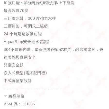
加強功能：加強乾燥
/
加強洗淨
/
上下層洗
最高溫度
70
度
三組噴水臂，
360
度強力水柱
三層籃架，可調式上碗籃
24
小時延遲啟動功能
Aqua Stop
安全進水管設計
304
不鏽鋼內層，環保無毒碗籃架材質，耐磨抗腐蝕，兼
顧美觀與食用安全
兒童安全鎖
嵌入式機型
(
需搭配門板
)
中式碗籃架設計
-------------------------------------------
☞
商品規格
BSMI碼：T51085