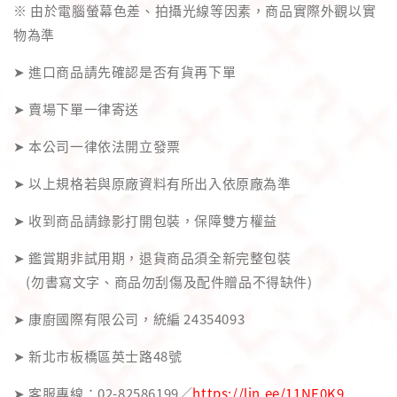
※ 由於電腦螢幕色差、拍攝光線等因素，商品實際外觀以實
物為準
➤ 進口商品請先確認是否有貨再下單
➤ 賣場下單一律寄送
➤ 本公司一律依法開立發票
➤ 以上規格若與原廠資料有所出入依原廠為準
➤ 收到商品請錄影打開包裝，保障雙方權益
➤ 鑑賞期非試用期，退貨商品須全新完整包裝
(勿書寫文字、商品勿刮傷及配件贈品不得缺件)
➤ 康廚國際有限公司，統編 24354093
➤ 新北市板橋區英士路48號
➤ 客服專線：02-82586199／
https://lin.ee/11NE0K9