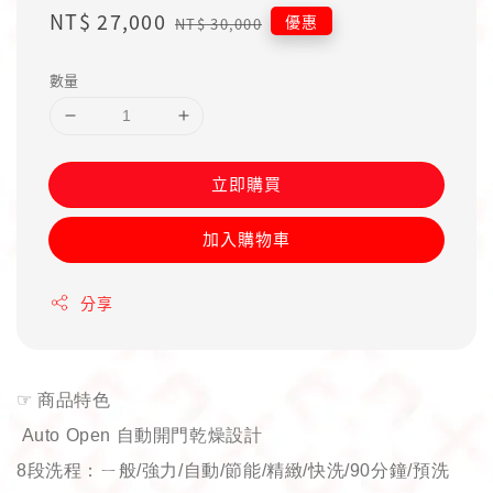
Sale
NT$ 27,000
Regular
優惠
NT$ 30,000
price
price
數量
立即購買
加入購物車
分享
☞
商品特色
Auto Open
自動開門乾燥設計
8
段洗程：ㄧ般
/
強力
/
自動
/
節能
/
精緻
/
快洗
/90
分鐘
/
預洗