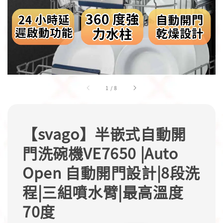
1
/
8
【svago】半嵌式自動開
門洗碗機VE7650 |Auto
Open 自動開門設計|8段洗
程|三組噴水臂|最高溫度
70度