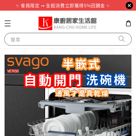
✨ 會員限定 ⇝ 全館消費立即獲得5%回饋金 ✨
搜尋