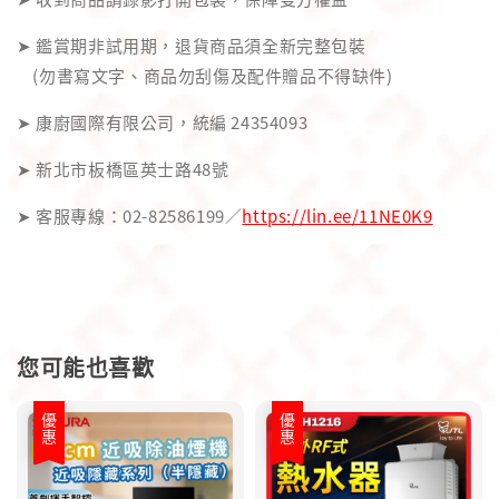
➤ 鑑賞期非試用期，退貨商品須全新完整包裝
(勿書寫文字、商品勿刮傷及配件贈品不得缺件)
➤ 康廚國際有限公司，統編 24354093
➤ 新北市板橋區英士路48號
➤ 客服專線：02-82586199／
https://lin.ee/11NE0K9
您可能也喜歡
優惠
優惠