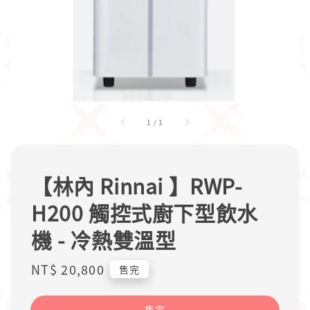
1
/
1
【林內 Rinnai 】RWP-
H200 觸控式廚下型飲水
機 - 冷熱雙溫型
Regular
NT$ 20,800
售完
price
售完