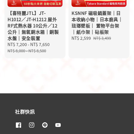
【喜特麗JTL】JT-
KSNNF 磁吸鍋蓋架｜日
H1012／JT-H1212 屋外
本收納小物｜日本廚具｜
RF式熱水器 10公升／12
琺瑯壁板｜ 置物平台架
公升｜無氧銅水箱｜銅製
｜紙巾架｜砧板架
水盤｜安全裝置
Sale
NT$ 2,599
Regular
NT$ 3,499
Sale
NT$ 7,200
-
NT$ 7,650
Regular
price
price
price
price
NT$ 8,000
-
NT$ 8,500
社群快訊