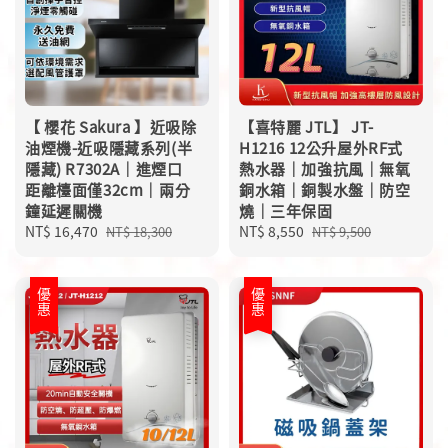
【 櫻花 Sakura 】近吸除
【喜特麗 JTL】 JT-
油煙機-近吸隱藏系列(半
H1216 12公升屋外RF式
隱藏) R7302A｜進煙口
熱水器｜加強抗風｜無氧
距離檯面僅32cm｜兩分
銅水箱｜銅製水盤｜防空
鐘延遲關機
燒｜三年保固
Sale
NT$ 16,470
Regular
Sale
NT$ 8,550
Regular
NT$ 18,300
NT$ 9,500
price
price
price
price
優惠
優惠