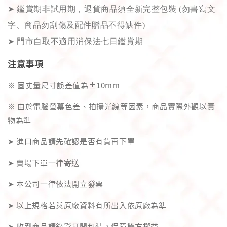
➤
鑑賞期非試用期，退貨商品須全新完整包裝 (勿書寫文
字、商品勿刮傷及配件贈品不得缺件)
➤
門市自取不適用消保法七日鑑賞期
注意事項
※ 固丈量尺寸誤差值為±10mm
※ 由於電腦螢幕色差、拍攝光線等因素，商品實際外觀以實
物為準
➤ 進口商品請先確認是否有貨再下單
➤ 賣場下單一律寄送
➤ 本公司一律依法開立發票
➤ 以上規格若與原廠資料有所出入依原廠為準
➤ 收到商品請錄影打開包裝，保障雙方權益