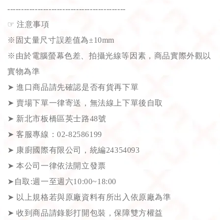
-------------------------------------------
☞
注意事項
※固丈量尺寸誤差值為±10mm
※由於電腦螢幕色差、拍攝光線等因素，商品實際外觀以
實物為準
➤
進口商品請先確認是否有貨再下單
➤
賣場下單一律寄送，無法線上下單後自取
➤
新北市板橋區英士路48號
➤
客服專線：02-82586199
➤
康廚國際有限公司，統編24354093
➤
本公司一律依法開立發票
➤
自取:週一至週六10:00~18:00
➤
以上規格若與原廠資料有所出入依原廠為準
➤
收到商品請錄影打開包裝，保障雙方權益