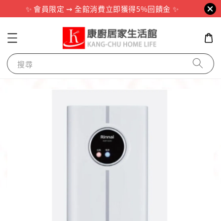
✨ 會員限定 ⇝ 全館消費立即獲得5%回饋金 ✨
搜尋