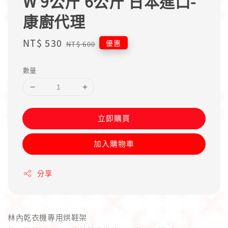
W 9公斤 6公斤 日本進口-
康廚代理
Sale
NT$ 530
Regular
優惠
NT$ 600
price
price
數量
立即購買
加入購物車
分享
林內乾衣機專用烘鞋架