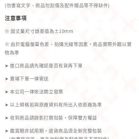
(勿書寫文字、商品勿刮傷及配件贈品等不得缺件)
注意事項
※ 固丈量尺寸誤差值為±10mm
※ 由於電腦螢幕色差、拍攝光線等因素，商品實際外觀以實
物為準
➤ 進口商品請先確認是否有貨再下單
➤ 賣場下單一律寄送
➤ 本公司一律依法開立發票
➤ 以上規格若與原廠資料有所出入依原廠為準
➤ 收到商品請錄影打開包裝，保障雙方權益
➤ 鑑賞期非試用期，退貨商品須全新完整包裝
(勿書寫文字、商品勿刮傷及配件贈品不得缺件)