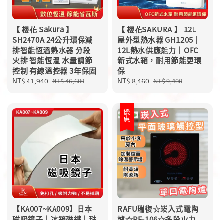
【 櫻花 Sakura 】
【 櫻花SAKURA 】 12L
SH2470A 24公升環保減
屋外型熱水器 GH1205｜
排智能恆溫熱水器 分段
12L熱水供應能力｜OFC
火排 智能恆溫 水量調節
新式水箱，耐用節能更環
控制 有線溫控器 3年保固
保
Sale
NT$ 41,940
Regular
Sale
NT$ 8,460
Regular
NT$ 46,600
NT$ 9,400
price
price
price
price
優惠
【KA007~KA009】日本
RAFU瑞復☆崁入式電陶
磁吸鏡子｜冰箱磁鐵｜琺
爐☆RF-106☆多段火力