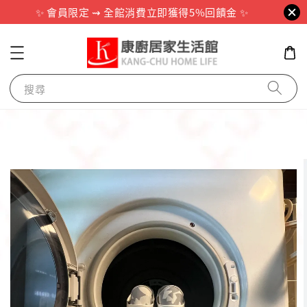
✨ 會員限定 ⇝ 全館消費立即獲得5%回饋金 ✨
搜尋