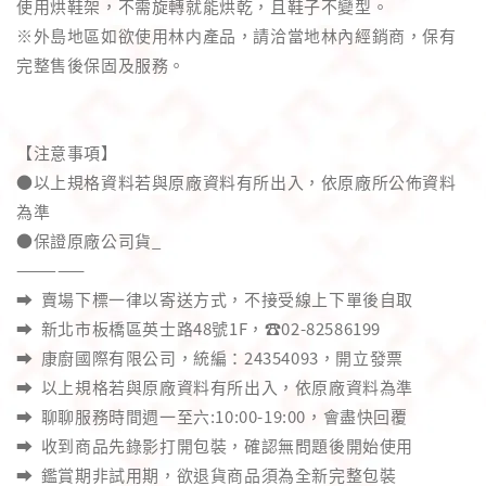
使用烘鞋架，不需旋轉就能烘乾，且鞋子不變型。
※外島地區如欲使用林内產品，請洽當地林內經銷商，保有
完整售後保固及服務。
【注意事項】
●以上規格資料若與原廠資料有所出入，依原廠所公佈資料
為準
●保證原廠公司貨_
—————
➡️ 賣場下標一律以寄送方式，不接受線上下單後自取
➡️ 新北市板橋區英士路48號1F，☎️02-82586199
➡️ 康廚國際有限公司，統編：24354093，開立發票
➡️ 以上規格若與原廠資料有所出入，依原廠資料為準
➡️ 聊聊服務時間週一至六:10:00-19:00，會盡快回覆
➡️ 收到商品先錄影打開包裝，確認無問題後開始使用
➡️ 鑑賞期非試用期，欲退貨商品須為全新完整包裝