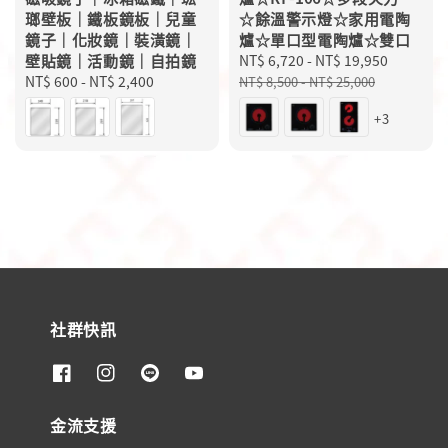
瑯壁板｜鐵板鏡板｜兒童
☆餘溫警示燈☆家用電陶
鏡子｜化妝鏡｜裝潢鏡｜
爐☆單口型電陶爐☆雙口
壁貼鏡｜活動鏡｜自拍鏡
Sale
NT$ 6,720
-
NT$ 19,950
Regular
Regular
NT$ 600
-
NT$ 2,400
price
price
NT$ 8,500
-
NT$ 25,000
price
+3
社群快訊
金流支援