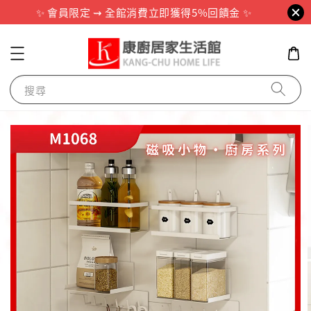
✨ 會員限定 ⇝ 全館消費立即獲得5%回饋金 ✨
搜尋