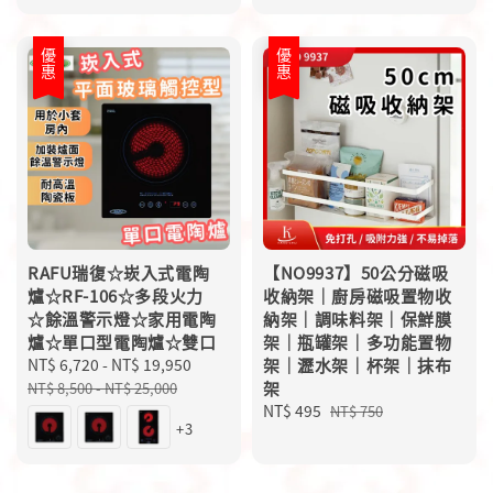
price
price
優惠
優惠
RAFU瑞復☆崁入式電陶
【NO9937】50公分磁吸
爐☆RF-106☆多段火力
收納架｜廚房磁吸置物收
☆餘溫警示燈☆家用電陶
納架｜調味料架｜保鮮膜
爐☆單口型電陶爐☆雙口
架｜瓶罐架｜多功能置物
Sale
NT$ 6,720
-
NT$ 19,950
Regular
架｜瀝水架｜杯架｜抹布
price
price
架
NT$ 8,500
-
NT$ 25,000
Sale
NT$ 495
Regular
NT$ 750
+3
price
price