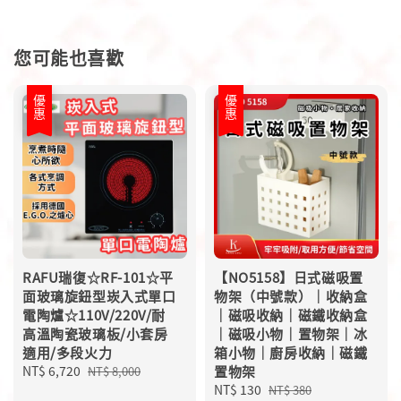
您可能也喜歡
優惠
優惠
RAFU瑞復☆RF-101☆平
【NO5158】日式磁吸置
面玻璃旋鈕型崁入式單口
物架（中號款）｜收納盒
電陶爐☆110V/220V/耐
｜磁吸收納｜磁鐵收納盒
高溫陶瓷玻璃板/小套房
｜磁吸小物｜置物架｜冰
適用/多段火力
箱小物｜廚房收納｜磁鐵
Sale
NT$ 6,720
Regular
置物架
NT$ 8,000
price
price
Sale
NT$ 130
Regular
NT$ 380