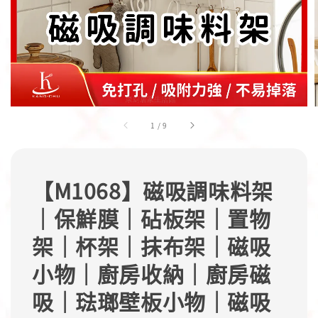
1
/
9
【M1068】磁吸調味料架
｜保鮮膜｜砧板架｜置物
架｜杯架｜抹布架｜磁吸
小物｜廚房收納｜廚房磁
吸｜琺瑯壁板小物｜磁吸