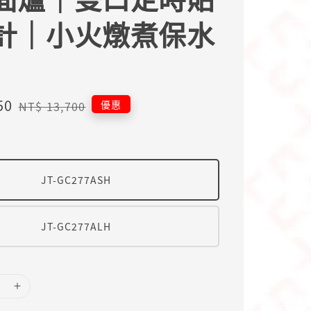
計｜小火燉煮保水
50
Regular
優惠
NT$ 13,700
price
JT-GC277ASH
JT-GC277ALH