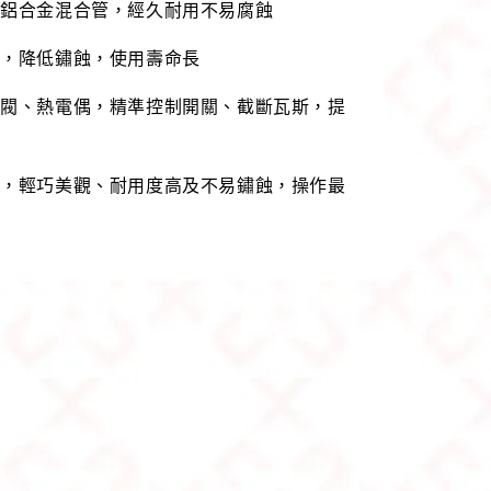
溫鋁合金混合管，經久耐用不易腐蝕
蓋，降低鏽蝕，使用壽命長
磁閥、熱電偶，精準控制開關、截斷瓦斯，提
鈕，輕巧美觀、耐用度高及不易鏽蝕，操作最