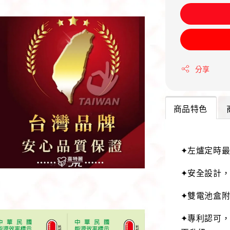
分享
商品特色
✦左爐定時最
✦安全設計，
✦雙電池盒
✦專利認可，