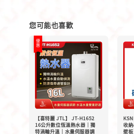
您可能也喜歡
優惠
【喜特麗 JTL】 JT-H1652
KS
16公升數位恆溫熱水器｜獨
收納
特渦輪升溫｜水量伺服器調
壁板