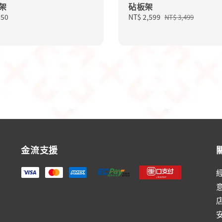
架
砧板架
lar
950
Sale
NT$ 2,599
Regular
NT$ 3,499
price
price
金流支援