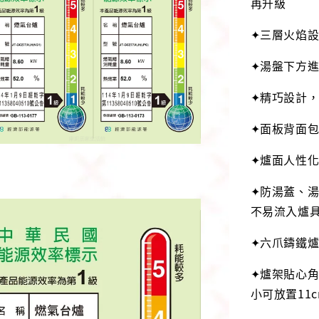
再升級
✦三層火焰
✦湯盤下方
✦精巧設計
✦面板背面
✦爐面人性
✦防湯蓋、
不易流入爐
✦六爪鑄鐵
✦爐架貼心
小可放置11