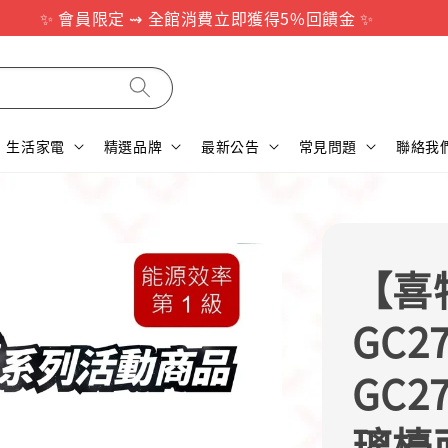
✨ 會員限定 ⇝ 全館消費立即獲得5%回饋金 ✨
生活家電
精選品牌
最新公告
常見問題
聯絡我
【喜特
GC2
GC2
璃檯