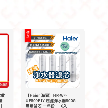
優惠
本收
【Haier 海爾】HR-WF-
壁
UF800F1Y 超濾淨水器800G
｜
專用濾芯 一年份 － 6入