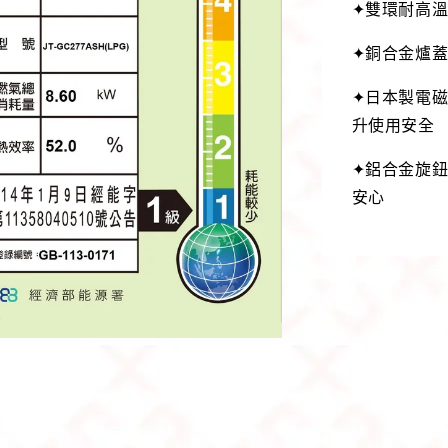
✦雙環耐高
✦銅合金爐
✦日本製電
升使用安全
✦鋁合金旋
安心