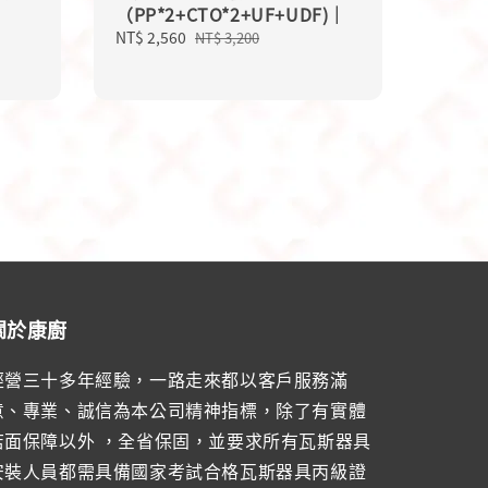
（PP*2+CTO*2+UF+UDF)｜
Sale
NT$ 2,560
Regular
NT$ 3,200
price
price
關於康廚
經營三十多年經驗，一路走來都以客戶服務滿
意、專業、誠信為本公司精神指標，除了有實體
店面保障以外 ，全省保固，並要求所有瓦斯器具
安裝人員都需具備國家考試合格瓦斯器具丙級證