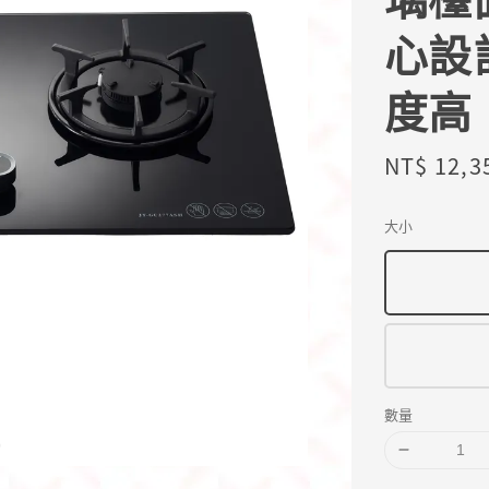
心設
度高
Sale
NT$ 12,3
price
大小
數量