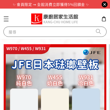
✨ 會員限定 ⇝ 全館消費立即獲得5%回饋金 ✨
搜尋