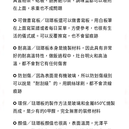
具置物架、砧板、廚房紙巾架、調味盒都可以吸附
在上面，承重也不成問題
✪ 可做書寫板／琺瑯板還可以做書寫板，用白板筆
在上面寫菜譜或者每日菜單，方便參考，也很有生
活的儀式感。可以反覆擦寫，也不會留痕跡
✪ 耐高溫／琺瑯板本身是燒製材料，因此具有非常
好的耐高溫特性，做飯過程中，灶台明火和高油
溫，都不會對它有任何傷害
✪ 防划傷／因為表面是有機玻璃，所以防划傷級別
可以說是“耐刮級”的，用鋼絲球刷，都不會流線
痕跡
✪ 環保／琺瑯板的製作方法是玻璃和金屬850℃燒製
而成，是少有的0甲醛，完全無害的裝修材料
✪ 顏值／琺瑯板顏值也很高，表面溫潤，光澤平