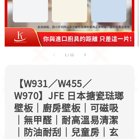
1
/
12
【W931／W455／
W970】JFE 日本搪瓷琺瑯
壁板｜廚房壁板｜可磁吸
｜無甲醛｜耐高溫易清潔
｜防油耐刮｜兒童房｜玄