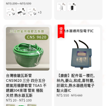
price
price
price
price
NT$ 299
-
NT$ 599
+3
優惠
台灣檢驗瓦斯管
【康廚】配件區－櫻花,
CNS9620 三分 四分五分
林內,豪山,和成,喜特麗,
燃氣用橡膠軟管 TGAS 不
莊頭北,熱水器通用電子
銹鋼304束環 管束 桶裝
點火器IC
天然 熱水器瓦斯
Sale
NT$ 550
Regular
NT$ 660
Regular
NT$ 20
-
NT$ 100
price
price
price