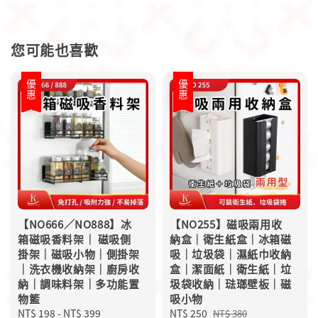
您可能也喜歡
優惠
優惠
【NO666／NO888】冰
【NO255】磁吸兩用收
箱磁吸香料架｜ 磁吸側
納盒｜衛生紙盒｜冰箱磁
掛架｜磁吸小物｜側掛架
吸｜垃圾袋｜濕紙巾收納
｜洗衣機收納架｜廚房收
盒｜潔面紙｜衛生紙｜垃
納｜調味料架｜多功能置
圾袋收納｜琺瑯壁板｜磁
物籃
吸小物
Sale
NT$ 198
-
NT$ 399
Regular
Sale
NT$ 250
Regular
NT$ 380