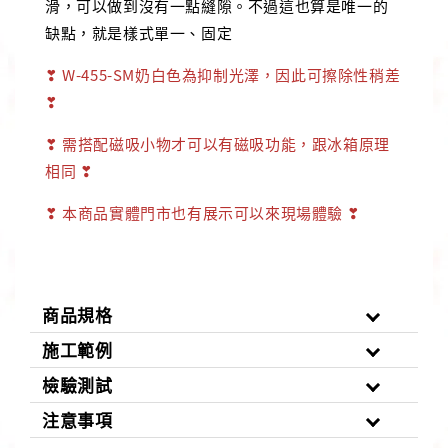
滑，可以做到沒有一點縫隙。不過這也算是唯一的
缺點，就是樣式單一、固定
❣ W-455-SM奶白色為抑制光澤，因此可擦除性稍差
❣
❣
需搭配磁吸小物才可以有磁吸功能，跟冰箱原理
相同
❣
❣
本商品實體門市也有展示可以來現場體驗
❣
商品規格
施工範例
檢驗測試
注意事項