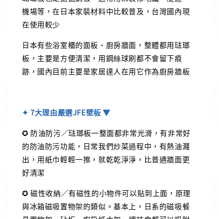
機場等，在日本家裝材料中比較普及，台灣國內現
在使用較少
日本有些浴室櫃的面板、廚房牆面，整體都用琺瑯
板，主要是方便清潔，用鋼絲球刷都不會留下痕
跡，國內目前主要是家居達人在用它作為廚房牆板
✦ 7大理由嚴選JFE壁板 ▼
✪ 防油防污／琺瑯板一整面都非常光滑，有非常好
的防油防污功能，日常我們炒菜過程中，有熱油濺
出，用紙巾輕輕一擦，就乾乾淨淨，比普通牆面更
好清潔
✪ 磁性收納／有磁性的小物件可以貼到上面，原理
與冰箱磁吸置物架的類似。基本上，日系的磁吸餐