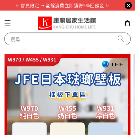
✨ 會員限定 ⇝ 全館消費立即獲得5%回饋金 ✨
搜尋