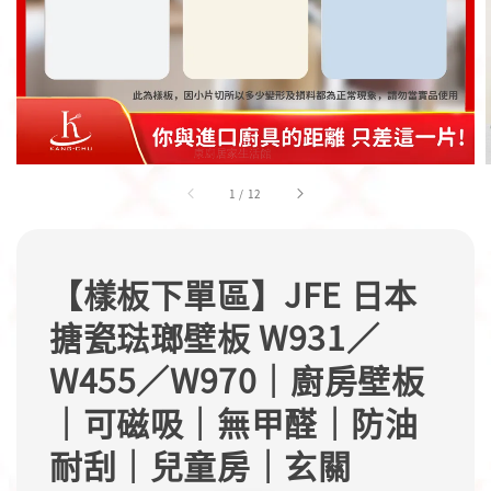
1
/
12
【樣板下單區】JFE 日本
搪瓷琺瑯壁板 W931／
W455／W970｜廚房壁板
｜可磁吸｜無甲醛｜防油
耐刮｜兒童房｜玄關