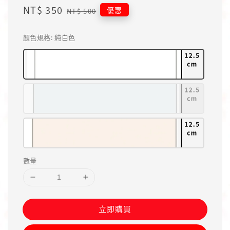
Sale
NT$ 350
Regular
優惠
NT$ 500
price
price
顏色規格
: 純白色
數量
立即購買