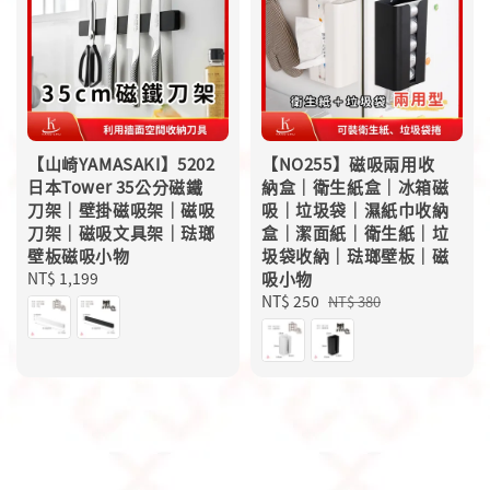
【山崎YAMASAKI】5202
【NO255】磁吸兩用收
日本Tower 35公分磁鐵
納盒｜衛生紙盒｜冰箱磁
刀架｜壁掛磁吸架｜磁吸
吸｜垃圾袋｜濕紙巾收納
刀架｜磁吸文具架｜琺瑯
盒｜潔面紙｜衛生紙｜垃
壁板磁吸小物
圾袋收納｜琺瑯壁板｜磁
Regular
NT$ 1,199
吸小物
price
Sale
NT$ 250
Regular
NT$ 380
price
price