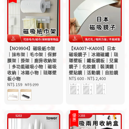
【NO9904】磁吸紙巾架
【KA007~KA009】日本
｜抹布架｜毛巾架｜保鮮
磁吸鏡子｜冰箱磁鐵｜琺
膜架｜掛架｜廚房收納架
瑯壁板｜鐵板鏡板｜兒童
｜多功能磁吸小物｜磁吸
鏡子｜化妝鏡｜裝潢鏡｜
收納｜冰箱小物｜琺瑯壁
壁貼鏡｜活動鏡｜自拍鏡
板小物
Regular
NT$ 600
-
NT$ 2,400
Sale
NT$ 159
Regular
price
NT$ 299
price
price
優惠