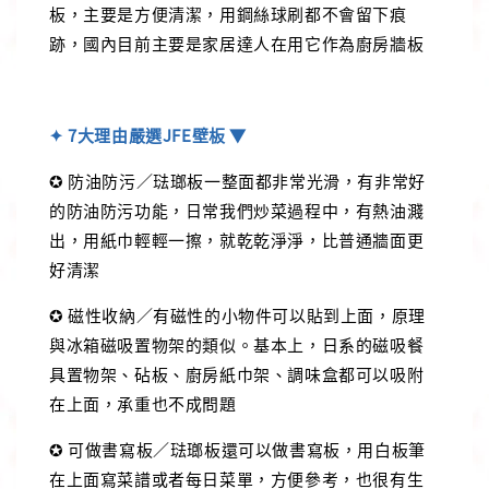
板，主要是方便清潔，用鋼絲球刷都不會留下痕
跡，國內目前主要是家居達人在用它作為廚房牆板
✦ 7大理由嚴選JFE壁板 ▼
✪ 防油防污／琺瑯板一整面都非常光滑，有非常好
的防油防污功能，日常我們炒菜過程中，有熱油濺
出，用紙巾輕輕一擦，就乾乾淨淨，比普通牆面更
好清潔
✪ 磁性收納／有磁性的小物件可以貼到上面，原理
與冰箱磁吸置物架的類似。基本上，日系的磁吸餐
具置物架、砧板、廚房紙巾架、調味盒都可以吸附
在上面，承重也不成問題
✪ 可做書寫板／琺瑯板還可以做書寫板，用白板筆
在上面寫菜譜或者每日菜單，方便參考，也很有生