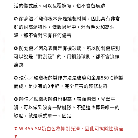
活的儀式感。可以反覆擦寫，也不會留痕跡
✪ 耐高溫／琺瑯板本身是燒製材料，因此具有非常
好的耐高溫特性，做飯過程中，灶台明火和高油
溫，都不會對它有任何傷害
✪ 防划傷／因為表面是有機玻璃，所以防划傷級別
可以說是“耐刮級”的，用鋼絲球刷，都不會流線
痕跡
✪ 環保／琺瑯板的製作方法是玻璃和金屬850℃燒製
而成，是少有的0甲醛，完全無害的裝修材料
✪ 顏值／琺瑯板顏值也很高，表面溫潤，光澤平
滑，可以做到沒有一點縫隙。不過這也算是唯一的
缺點，就是樣式單一、固定
❣ W-455-SM奶白色為抑制光澤，因此可擦除性稍差
❣