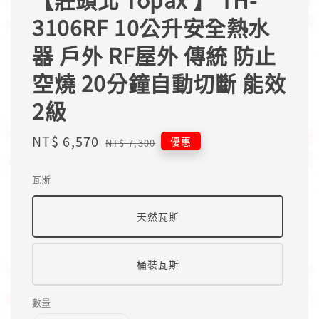
3106RF 10公升安全熱水
器 戶外 RF屋外 傳統 防止
空燒 20分鐘自動切斷 能效
2級
Sale
NT$ 6,570
Regular
優惠
NT$ 7,300
price
price
瓦斯
天然瓦斯
桶裝瓦斯
數量