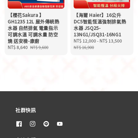
【櫻花Sakura 】
【海爾 Haier】16公升
GH1235 12L 屋外傳統熱
DC5智能恆溫強制排氣熱
水器 自然排氣 電量指示
水器 JSQ25-
可調水溫 可調水量 防空
13NG1/JSQ31-16NG1
燒 送安檢-康廚
Sale
NT$ 12,000
-
NT$ 13,500
Regula
Sale
NT$ 8,640
Regular
price
price
NT$ 9,600
NT$ 16,900
price
price
社群快訊