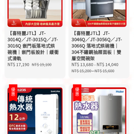
【喜特麗JTL】JT-
【喜特麗JTL】JT-
3014Q／JT-3015Q／JT-
3046Q／JT-3056Q／JT-
3016Q 嵌門板落地式烘
3066Q 落地式烘碗機｜
碗機｜嵌門板設計｜緩衝
304不鏽鋼抽屜面板｜雙
式滑軌
層空間碗架
Sale
NT$ 17,190
Regular
Sale
NT$ 13,680
-
NT$ 14,040
Regula
NT$ 19,100
price
price
price
price
NT$ 15,200
-
NT$ 15,600
優惠
優惠