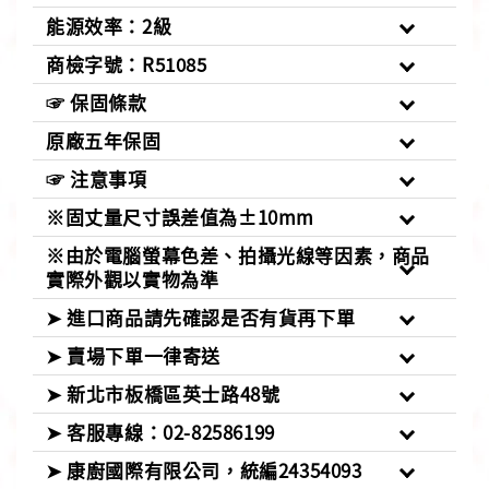
能源效率：2級
商檢字號：R51085
☞ 保固條款
原廠五年保固
☞ 注意事項
※固丈量尺寸誤差值為±10mm
※由於電腦螢幕色差、拍攝光線等因素，商品
實際外觀以實物為準
➤ 進口商品請先確認是否有貨再下單
➤ 賣場下單一律寄送
➤ 新北市板橋區英士路48號
➤ 客服專線：02-82586199
➤ 康廚國際有限公司，統編24354093