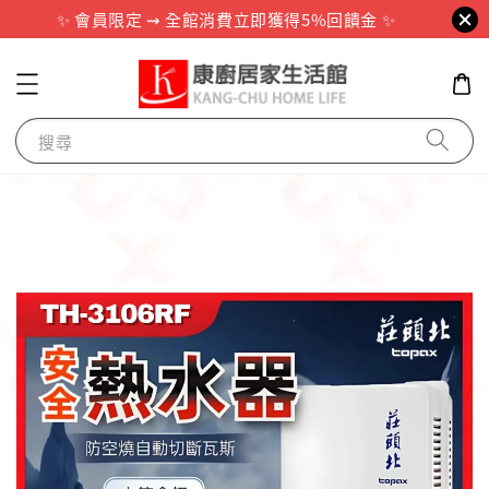
✨ 會員限定 ⇝ 全館消費立即獲得5%回饋金 ✨
搜尋