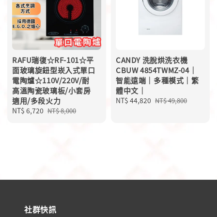
RAFU瑞復☆RF-101☆平
CANDY 洗脫烘洗衣機
面玻璃旋鈕型崁入式單口
CBUW 4854TWMZ-04｜
電陶爐☆110V/220V/耐
智能遠端｜多種模式｜繁
高溫陶瓷玻璃板/小套房
體中文｜
適用/多段火力
Sale
NT$ 44,820
Regular
NT$ 49,800
Sale
NT$ 6,720
Regular
price
price
NT$ 8,000
price
price
社群快訊