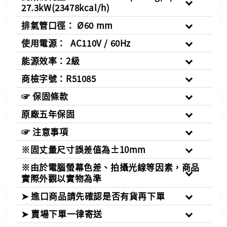
27.3kW(23478kcal/h)
排氣管口徑： Ø60 mm
使用電源： AC110V / 60Hz
能源效率：2級
商檢字號：R51085
☞ 保固條款
原廠五年保固
☞ 注意事項
※固丈量尺寸誤差值為±10mm
※由於電腦螢幕色差、拍攝光線等因素，商品
實際外觀以實物為準
➤ 進口商品請先確認是否有貨再下單
➤ 賣場下單一律寄送