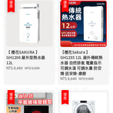
優惠
優惠
【 櫻花SAKURA 】
【櫻花Sakura 】
GH1206 屋外型熱水器
GH1235 12L 屋外傳統熱
12L
水器 自然排氣 電量指示
Sale
NT$ 8,460
Regular
可調水溫 可調水量 防空
NT$ 9,600
price
price
燒 送安檢-康廚
Sale
NT$ 8,640
Regular
NT$ 9,600
price
price
優惠
優惠