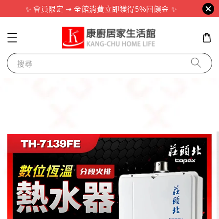
✨ 會員限定 ⇝ 全館消費立即獲得5%回饋金 ✨
搜尋