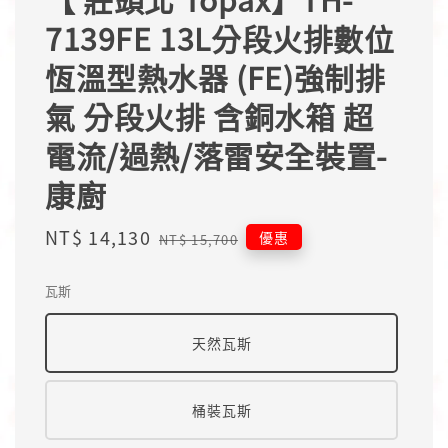
7139FE 13L分段火排數位
恆溫型熱水器 (FE)強制排
氣 分段火排 含銅水箱 超
電流/過熱/落雷安全裝置-
康廚
Sale
NT$ 14,130
Regular
優惠
NT$ 15,700
price
price
瓦斯
天然瓦斯
桶裝瓦斯