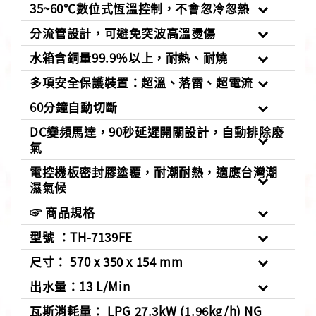
35~60℃數位式恆溫控制，不會忽冷忽熱
分流管設計，可避免突波高溫燙傷
水箱含銅量99.9％以上，耐熱、耐燒
多項安全保護裝置：超溫、落雷、超電流
60分鐘自動切斷
DC變頻馬達，90秒延遲開關設計，自動排除廢
氣
電控機板密封膠塗覆，耐潮耐熱，適應台灣潮
濕氣候
☞ 商品規格
型號 ：TH-7139FE
尺寸： 570 x 350 x 154 mm
出水量：13 L/Min
瓦斯消耗量： LPG 27.3kW (1.96kg/h) NG