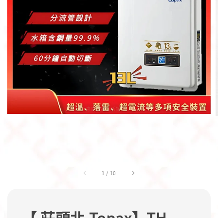
1
/
10
【 莊頭北 Topax】TH-