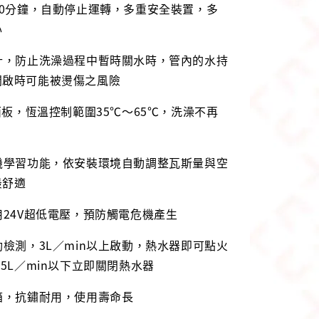
40分鐘，自動停止運轉，多重安全裝置，多
心
計，防止洗澡過程中暫時關水時，管內的水持
開啟時可能被燙傷之風險
作面板，恆溫控制範圍35℃～65℃，洗澡不再
機學習功能，依安裝環境自動調整瓦斯量與空
最舒適
用24V超低電壓，預防觸電危機產生
動檢測，3L／min以上啟動，熱水器即可點火
.5L／min以下立即關閉熱水器
箱，抗鏽耐用，使用壽命長