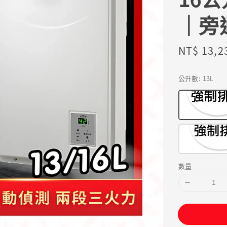
｜旁
Sale
NT$ 13,2
price
公升數
: 13L
數量