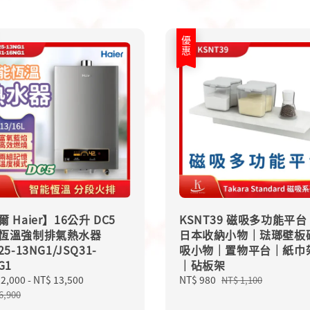
優惠
 Haier】16公升 DC5
KSNT39 磁吸多功能平台
恆溫強制排氣熱水器
日本收納小物｜琺瑯壁板
25-13NG1/JSQ31-
吸小物｜置物平台｜紙巾
G1
｜砧板架
12,000
-
NT$ 13,500
Regular
Sale
NT$ 980
Regular
NT$ 1,100
price
price
price
6,900