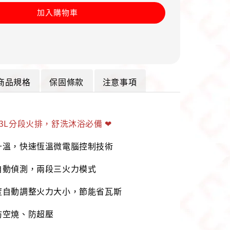
加入購物車
商品規格
保固條款
注意事項
13L分段火排，舒洗沐浴必備 ❤
升溫，快速恆溫微電腦控制技術
自動偵測，兩段三火力模式
度自動調整火力大小，節能省瓦斯
防空燒、防超壓