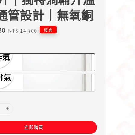
通管設計｜無氧銅
30
Regular
優惠
NT$ 14,700
price
立即購買