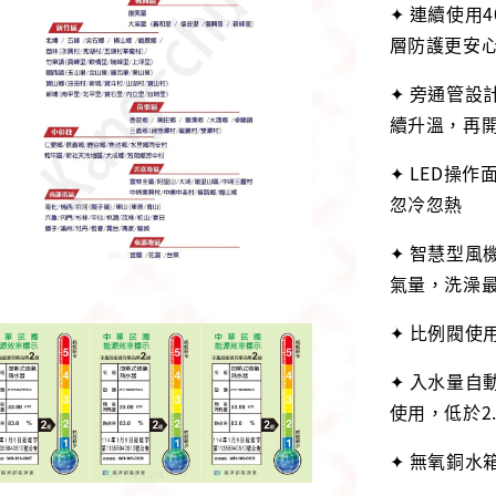
✦ 連續使用
層防護更安
✦ 旁通管設
續升溫，再
✦ LED操
忽冷忽熱
✦ 智慧型風
氣量，洗澡
✦ 比例閥使
✦ 入水量自
使用，低於2
✦ 無氧銅水