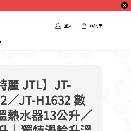
登入
購物車
們
麗 JTL】JT-
32／JT-H1632 數
溫熱水器13公升／
公升｜獨特渦輪升溫