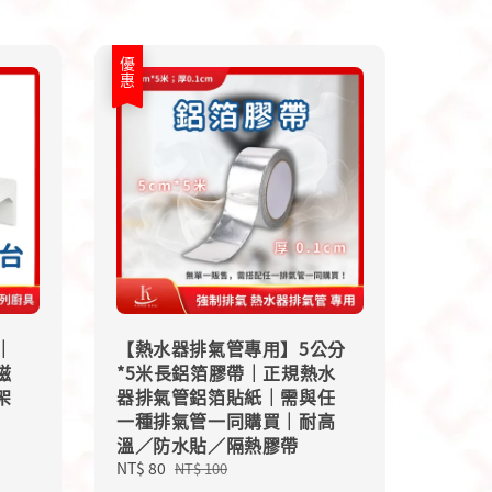
優惠
｜
【熱水器排氣管專用】5公分
磁
*5米長鋁箔膠帶｜正規熱水
架
器排氣管鋁箔貼紙｜需與任
一種排氣管一同購買｜耐高
溫／防水貼／隔熱膠帶
Sale
NT$ 80
Regular
NT$ 100
price
price