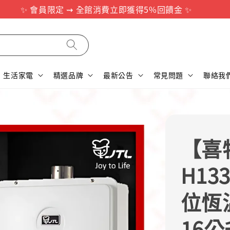
✨ 會員限定 ⇝ 全館消費立即獲得5%回饋金 ✨
生活家電
精選品牌
最新公告
常見問題
聯絡我
【喜特
H13
位恆
16