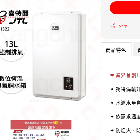
分享
商品特色
❤ 業界首創
✦ 獨特渦輪
✦ 水溫水量
✦ 依需求溫
✦ 防熄火、