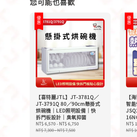
您可能也喜歡
優惠
優惠
【喜特麗JTL】JT-3781Q／
【海爾
JT-3791Q 80／90cm懸掛式
智能
烘碗機｜LED照明設備｜快
JSQ
拆門板設計｜臭氧抑菌
16N
Sale
NT$ 6,570
-
NT$ 6,750
Regular
Sale
NT$ 
price
price
price
NT$ 7,300
-
NT$ 7,500
NT$ 1