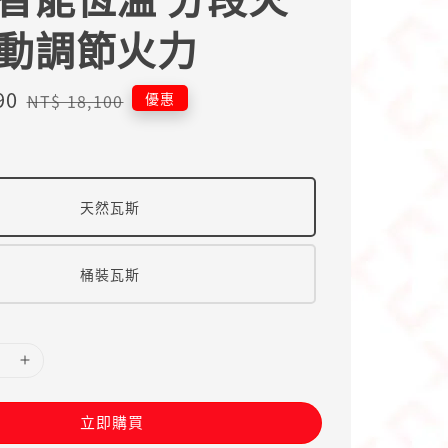
自動調節火力
90
Regular
優惠
NT$ 18,100
price
天然瓦斯
桶裝瓦斯
立即購買