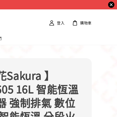
登入
購物車
們
Sakura 】
605 16L 智能恆溫
器 強制排氣 數位
 智能恆溫 分段火