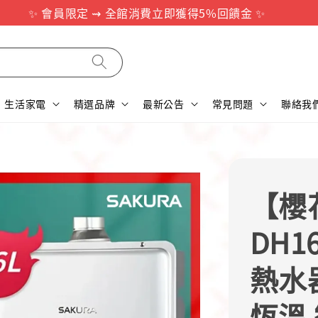
✨ 會員限定 ⇝ 全館消費立即獲得5%回饋金 ✨
生活家電
精選品牌
最新公告
常見問題
聯絡我
【櫻花
DH1
熱水
恆溫