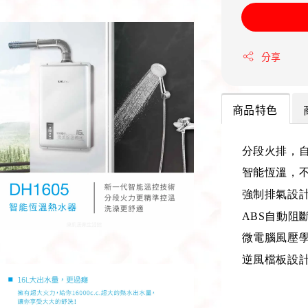
分享
商品特色
分段火排，
智能恆溫，
強制排氣設
ABS
自動阻
微電腦風壓
逆風檔板設