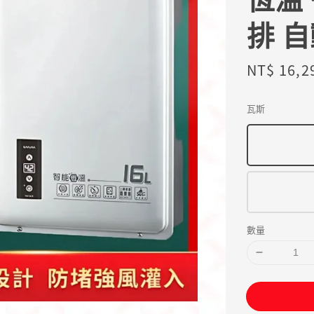
排 
Sale
NT$ 16,2
price
瓦斯
數量