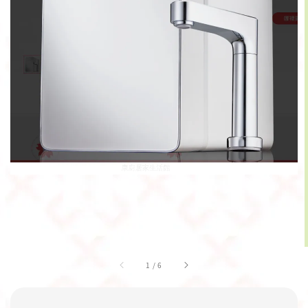
1
/
6