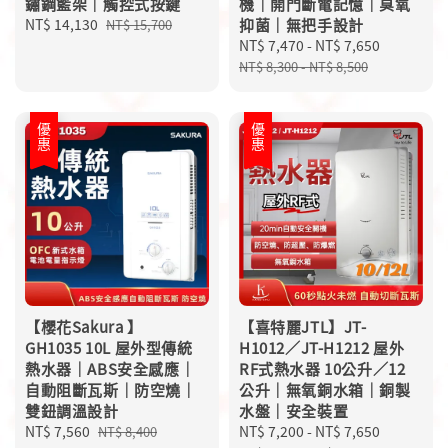
鏽鋼籃架｜觸控式按鍵
機｜開門斷電記憶｜臭氧
Sale
NT$ 14,130
Regular
抑菌｜無把手設計
NT$ 15,700
price
price
Sale
NT$ 7,470
-
NT$ 7,650
Regular
price
price
NT$ 8,300
-
NT$ 8,500
優惠
優惠
【櫻花Sakura 】
【喜特麗JTL】JT-
GH1035 10L 屋外型傳統
H1012／JT-H1212 屋外
熱水器｜ABS安全感應｜
RF式熱水器 10公升／12
自動阻斷瓦斯｜防空燒｜
公升｜無氧銅水箱｜銅製
雙鈕調溫設計
水盤｜安全裝置
Sale
NT$ 7,560
Regular
Sale
NT$ 7,200
-
NT$ 7,650
Regular
NT$ 8,400