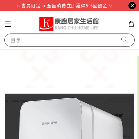
✨ 會員限定 ⇝ 全館消費立即獲得5%回饋金 ✨
搜尋