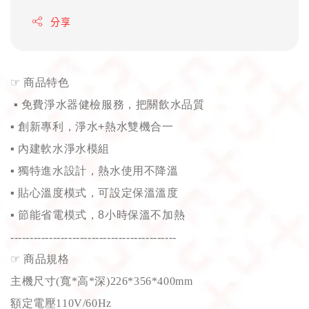
分享
☞
商品特色
▪
免費淨水器健檢服務，把關飲水品質
▪
創新專利，淨水
+
熱水雙機合一
▪
內建軟水淨水模組
▪
獨特進水設計，熱水使用不降溫
▪
貼心溫度模式，可設定保溫溫度
▪
節能省電模式，
8
小時保溫不加熱
-------------------------------------------
☞
商品規格
主機尺寸(寬*高*深)226*356*400mm
額定電壓110V/60Hz