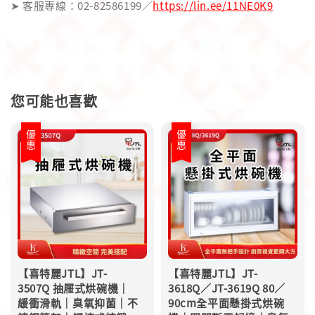
➤ 客服專線：02-82586199／
https://lin.ee/11NE0K9
您可能也喜歡
優惠
優惠
【喜特麗JTL】JT-
【喜特麗JTL】JT-
3507Q 抽屜式烘碗機｜
3618Q／JT-3619Q 80／
緩衝滑軌｜臭氧抑菌｜不
90cm全平面懸掛式烘碗