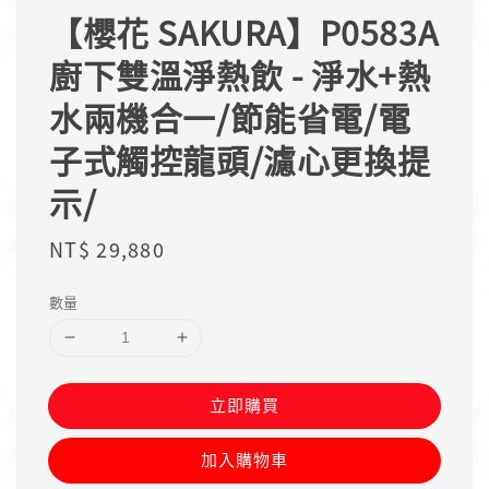
【櫻花 SAKURA】P0583A
廚下雙溫淨熱飲 - 淨水+熱
水兩機合一/節能省電/電
子式觸控龍頭/濾心更換提
示/
Regular
NT$ 29,880
price
數量
立即購買
加入購物車