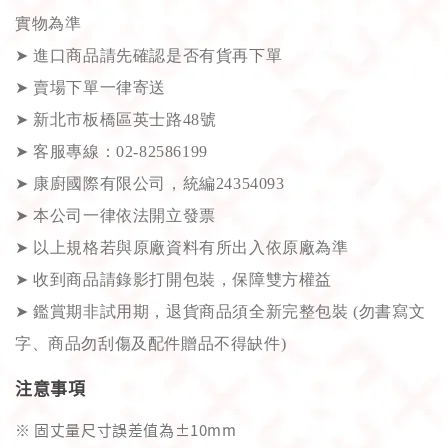
實物為準
➤
進口商品請先確認是否有貨再下單
➤
賣場下單一律寄送
➤
新北市板橋區英士路48號
➤
客服專線：02-82586199
➤
康廚國際有限公司，統編24354093
➤
本公司一律依法開立發票
➤
以上規格若與原廠資料有所出入依原廠為準
➤
收到商品請錄影打開包裝，保障雙方權益
➤
鑑賞期非試用期，退貨商品須全新完整包裝 (勿書寫文
字、商品勿刮傷及配件贈品不得缺件)
注意事項
※ 固丈量尺寸誤差值為±10mm