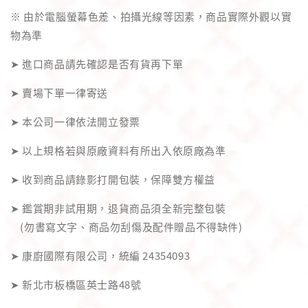
※ 由於電腦螢幕色差、拍攝光線等因素，商品實際外觀以實
物為準
➤ 進口商品請先確認是否有貨再下單
➤ 賣場下單一律寄送
➤ 本公司一律依法開立發票
➤ 以上規格若與原廠資料有所出入依原廠為準
➤ 收到商品請錄影打開包裝，保障雙方權益
➤ 鑑賞期非試用期，退貨商品須全新完整包裝
(勿書寫文字、商品勿刮傷及配件贈品不得缺件)
➤ 康廚國際有限公司，統編 24354093
➤ 新北市板橋區英士路48號