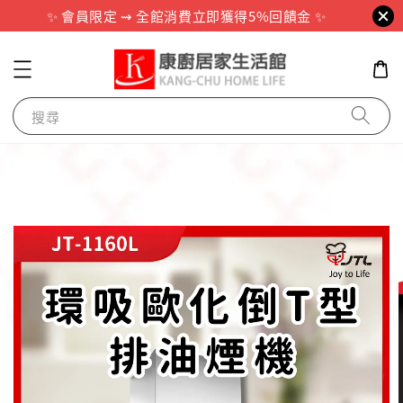
✨ 會員限定 ⇝ 全館消費立即獲得5%回饋金 ✨
搜尋