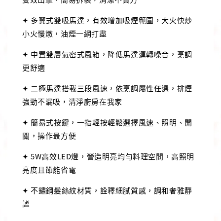
✦ 多翼式雙吸馬達，有效增加吸煙範圍，大火快炒
小火慢燉，油煙一網打盡
✦ 中置雙層氣密式風箱，降低馬達運轉噪音，烹調
更舒適
✦ 二極馬達搭載三段風速，依烹調屬性任選，排煙
強勁不漏吸，清淨廚房在我家
✦ 簡易式按鍵，一指輕按輕鬆選擇風速、照明、開
關，操作最方便
✦ 5W高效LED燈，營造明亮均勻料理空間，高照明
亮度且節能省電
✦ 不鏽鋼髮絲紋材質，詮釋細膩質感，調和奢雅靜
謐