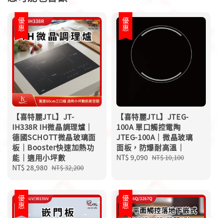
優惠
優惠
【喜特麗JTL】JT-
【喜特麗JTL】JTEG-
IH338R IH微晶調理爐｜
100A 單口觸控電陶
德國SCHOTT微晶玻璃面
JTEG-100A｜微晶玻璃
板｜Booster快速加熱功
面板，防爆耐高溫｜
能｜適用小坪數
Sale
NT$ 9,090
Regular
NT$ 10,100
Sale
NT$ 28,980
Regular
price
price
NT$ 32,200
price
price
優惠
優惠