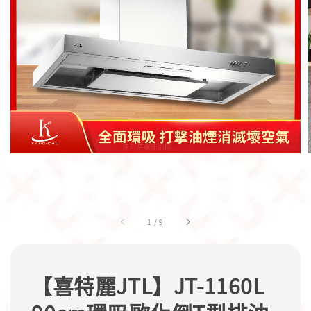
1
/
9
【喜特麗JTL】JT-1160L