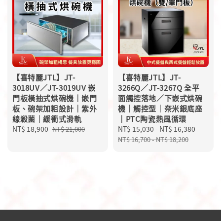
【喜特麗JTL】JT-
【喜特麗JTL】JT-
3018UV／JT-3019UV 嵌
3266Q／JT-3267Q 全平
門板橫抽式烘碗機｜嵌門
面觸控落地／下嵌式烘碗
板、碗架加粗設計｜紫外
機｜觸控型｜奈米銀底座
線殺菌｜緩衝式滑軌
｜PTC陶瓷熱風循環
Sale
NT$ 18,900
Regular
Sale
NT$ 15,030
-
NT$ 16,380
Regula
NT$ 21,000
price
price
price
price
NT$ 16,700
-
NT$ 18,200