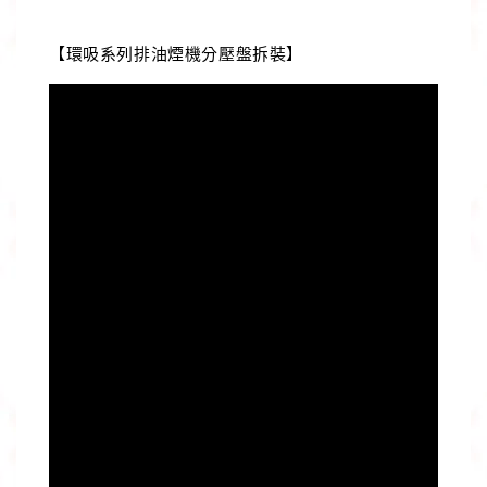
【環吸系列排油煙機分壓盤拆裝】