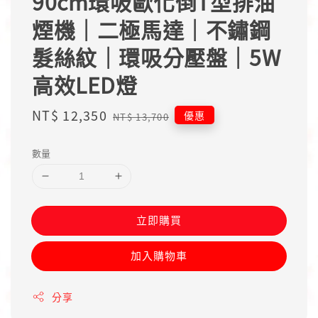
90cm環吸歐化倒T型排油
煙機｜二極馬達｜不鏽鋼
髮絲紋｜環吸分壓盤｜5W
高效LED燈
Sale
NT$ 12,350
Regular
優惠
NT$ 13,700
price
price
數量
立即購買
加入購物車
分享