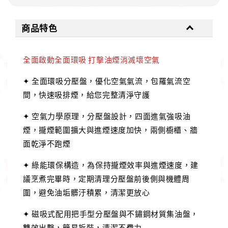
商品特色
全面啟動全面環吸 打擊油煙消滅壞空氣
✦ 全面環吸分壓盤，優化空氣氣流，包羅氣流空
間，快速吸排煙，給您完整清淨守護
✦ 空氣力學原理，分壓盤設計，四面進氣強吸油
煙，攏煙範圍擴大與進煙速度加快，兩側櫥櫃、牆
面乾淨不跑煙
✦ 綠能環保構造，為保持攏煙效率與進煙速度，建
議烹煮完畢時，定期清理分壓盤前後側與機體周
圍，避免油垢髒汙積累，清潔更放心
✦ 磁吸式配用把手型分壓盤與不鏽鋼材質集油盤，
雙效出擊，簡易拆裝，清潔不費力