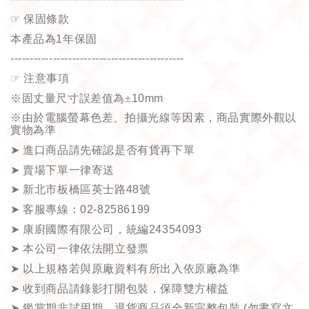
☞
保固條款
本產品為
1
年保固
---------------------------------------------
☞
注意事項
※固丈量尺寸誤差值為±
10mm
※由於電腦螢幕色差、拍攝光線等因素，商品實際外觀以
實物為準
➤
進口商品請先確認是否有貨再下單
➤
賣場下單一律寄送
➤
新北市板橋區英士路
48
號
➤
客服專線：
02-82586199
➤
康廚國際有限公司，統編
24354093
➤
本公司一律依法開立發票
➤
以上規格若與原廠資料有所出入依原廠為準
➤
收到商品請錄影打開包裝，保障雙方權益
➤
鑑賞期非試用期，退貨商品須全新完整包裝
(
勿書寫文