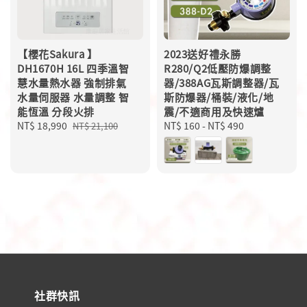
【櫻花Sakura 】
2023送好禮永勝
DH1670H 16L 四季溫智
R280/Q2低壓防爆調整
慧水量熱水器 強制排氣
器/388AG瓦斯調整器/瓦
水量伺服器 水量調整 智
斯防爆器/桶裝/液化/地
能恆溫 分段火排
震/不適商用及快速爐
Sale
NT$ 18,990
Regular
Regular
NT$ 160
-
NT$ 490
NT$ 21,100
price
price
price
社群快訊