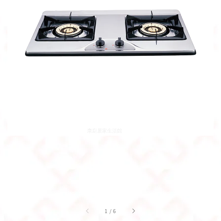
1
/
6