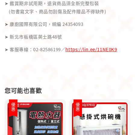
➤ 鑑賞期非試用期，退貨商品須全新完整包裝
(勿書寫文字、商品勿刮傷及配件贈品不得缺件)
➤ 康廚國際有限公司，統編 24354093
➤ 新北市板橋區英士路48號
➤ 客服專線：02-82586199／
https://lin.ee/11NE0K9
您可能也喜歡
優惠
優惠