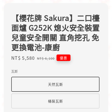
【櫻花牌 Sakura】二口檯
面爐 G252K 熄火安全裝置
兒童安全開關 直角挖孔 免
更換電池-康廚
Sale
NT$ 5,580
Regular
優惠
NT$ 6,100
price
price
瓦斯
天然瓦斯
桶裝瓦斯