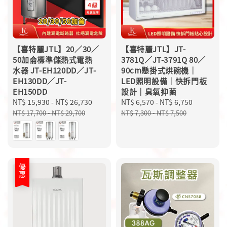
【喜特麗JTL】20／30／
【喜特麗JTL】JT-
50加侖標準儲熱式電熱
3781Q／JT-3791Q 80／
水器 JT-EH120DD／JT-
90cm懸掛式烘碗機｜
EH130DD／JT-
LED照明設備｜快拆門板
EH150DD
設計｜臭氧抑菌
Sale
NT$ 15,930
-
NT$ 26,730
Regular
Sale
NT$ 6,570
-
NT$ 6,750
Regular
price
price
price
price
NT$ 17,700
-
NT$ 29,700
NT$ 7,300
-
NT$ 7,500
優惠