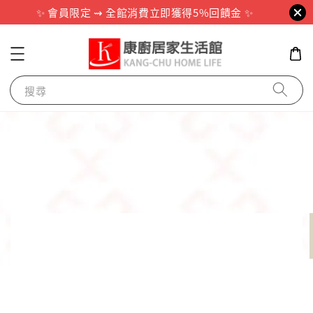
✨ 會員限定 ⇝ 全館消費立即獲得5%回饋金 ✨
搜尋