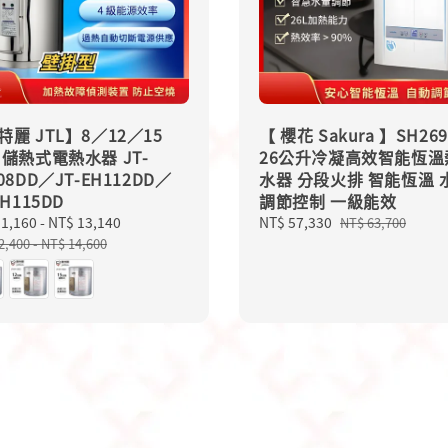
特麗 JTL】8／12／15
【 櫻花 Sakura 】SH269
 儲熱式電熱水器 JT-
26公升冷凝高效智能恆溫
08DD／JT-EH112DD／
水器 分段火排 智能恆溫 
EH115DD
調節控制 一級能效
11,160
-
NT$ 13,140
Regular
Sale
NT$ 57,330
Regular
NT$ 63,700
price
price
price
2,400
-
NT$ 14,600