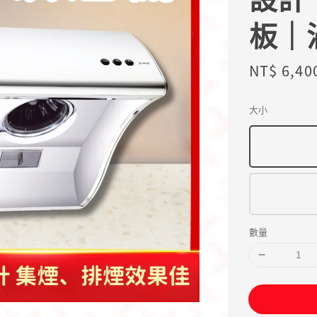
板｜
Sale
NT$ 6,40
price
大小
數量