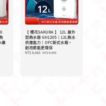
0
【 櫻花SAKURA 】 12L 屋外
熱
型熱水器 GH1205｜12L熱水
水量
供應能力｜OFC新式水箱，
耐用節能更環保
Sale
NT$ 8,460
Regular
NT$ 9,400
price
price