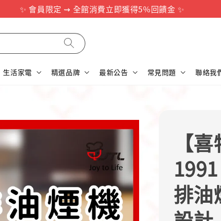
✨ 會員限定 ⇝ 全館消費立即獲得5%回饋金 ✨
生活家電
精選品牌
最新公告
常見問題
聯絡我
【喜特
199
排油
設計