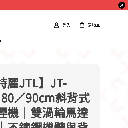
登入
購物車
們
麗JTL】JT-
1 80／90cm斜背式
煙機｜雙渦輪馬達
｜不鏽鋼機體與背