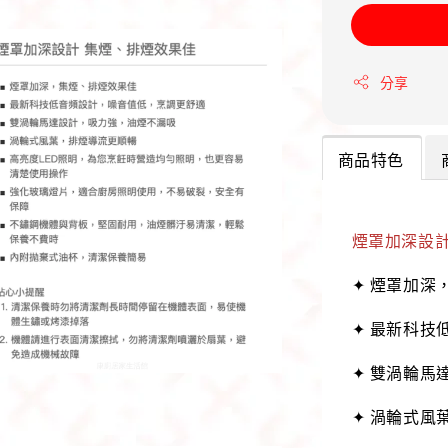
分享
商品特色
煙罩加深設計
✦ 煙罩加深
✦ 最新科技
✦ 雙渦輪馬
✦ 渦輪式風