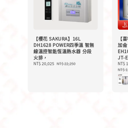
【櫻花 SAKURA】16L
【喜
DH1628 POWER四季溫 智無
加侖
線溫控智能恆溫熱水器 分段
EH1
火排，
JT-
Sale
NT$ 20,025
Regular
Sale
NT$ 
NT$ 22,250
price
price
price
NT$ 1