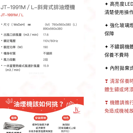
✦ 高亮度L
清楚使用操
✦ 強化玻璃
保障
✦ 不鏽鋼機
保養不費時
✦ 內附拋棄
❣ 清潔保養
體生鏽或烤漆
❣ 機體請進
免造成機械故