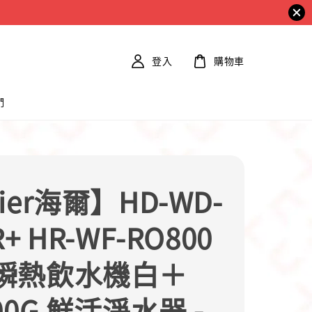
登入
購物車
們
ier海爾】HD-WD-
+ HR-WF-RO800
瞬熱飲水機白＋
00G 鮮活淨水器 -