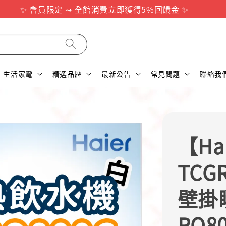
✨ 會員限定 ⇝ 全館消費立即獲得5%回饋金 ✨
生活家電
精選品牌
最新公告
常見問題
聯絡我
【Ha
TCGR
壁掛
RO8