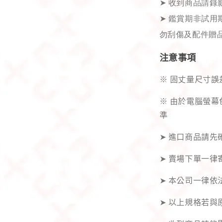
➤
收到商品請錄
➤
鑑賞期非試用期
勿刮傷及配件贈品
注意事項
※ 固丈量尺寸誤
※ 由於電腦螢
準
➤ 進口商品請
➤ 賣場下單一律
➤ 本公司一律依
➤ 以上規格若