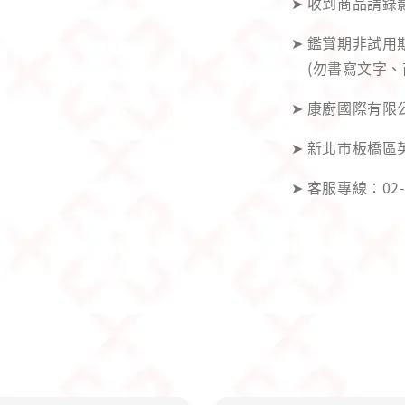
➤ 收到商品請
➤ 鑑賞期非試
(勿書寫文字、
➤ 康廚國際有限公
➤ 新北市板橋區
➤ 客服專線：02-