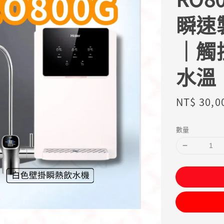
瞬速
｜觸
水溫
Sale
NT$ 30,0
price
數量