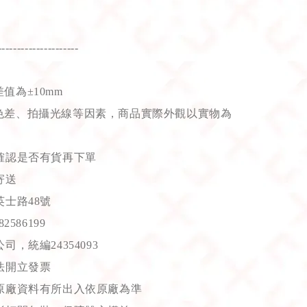
---------------------
值為±10mm
色差、拍攝光線等因素，商品實際外觀以實物為
確認是否有貨再下單
寄送
士路48號
586199
，統編24354093
法開立發票
原廠資料有所出入依原廠為準