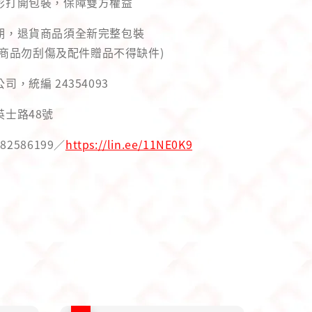
錄影打開包裝，保障雙方權益
用期，退貨商品須全新完整包裝
商品勿刮傷及配件贈品不得缺件)
司，統編 24354093
英士路48號
82586199／
https://lin.ee/11NE0K9