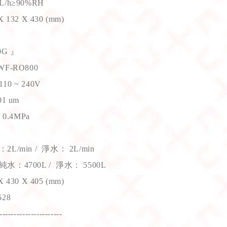
/h
≥
90%RH
32 X 430 (mm)
0G 』
F-RO800
 ~ 240V
1 um
0.4MPa
/min / 淨水： 2L/min
：4700L / 淨水： 5500L
30 X 405 (mm)
28
----------------------