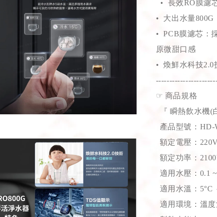
• 長效RO膜濾
• 大出水量80
• PCB膜濾芯
原微甜口感
• 煥鮮水科技2
----------------------
☞
商品規格
『 瞬熱飲水機(白
產品型號：HD-W
額定電壓：220
額定功率：210
適用水壓：0.1 ~ 
適用水溫：5°C 
適用環境：溫度溫