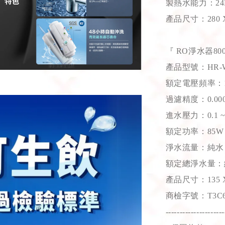
製熱水能力：24L
產品尺寸：280 X 1
『 RO淨水器80
產品型號：HR-W
額定電壓頻率：110
過濾精度：0.000
進水壓力：0.1 ~ 
額定功率：85W
淨水流量：純水：2L
額定總淨水量：純水
產品尺寸：135 X 4
商檢字號：T3C6
---------------------