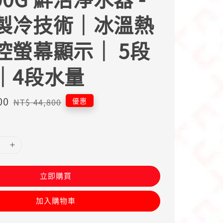
製冷技術｜冰溫熱
控螢幕顯示｜ 5段
｜4段水量
00
Regular
優惠
NT$ 44,800
price
立即購買
加入購物車