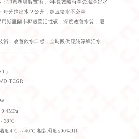
芯：10頁卷膜製技術，3年長效隨時享受潔淨好水
0G：每分鐘出水２公升，超速給水不必等
：採用斯里蘭卡椰殼置活性碳，深度改善水質，還
.0技術：改善飲水口感，全時段供應純淨鮮活水
---------------------
) 』
D-TCGR
V
0W
0.4MPa
～38°C
度4°C ～40°C 相對濕度
≤
90%RH