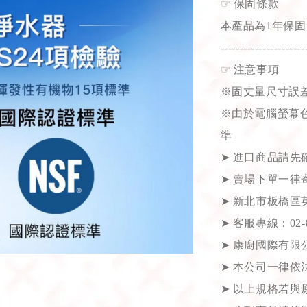
☞
保固條款
本產品為1年保固
----------------------
☞
注意事項
※固丈量尺寸誤差
※由於電腦螢幕
準
➤
進口商品請先
➤
賣場下單一律
➤
新北市板橋區英
➤
客服專線：02-82
➤
康廚國際有限公司
➤
本公司一律依
➤
以上規格若與