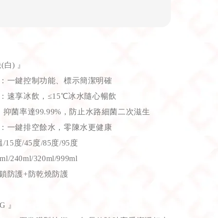
(白) 』
示：一鍵控制功能、標示簡潔明確
術：速享冰飲，
≤
15℃冰水隨心暢飲
：抑菌率達99.99%，防止水路細菌二次滋生
術：一鍵排空餘水，零陳水更健康
5度/45度/85度/95度
240ml/320ml/999ml
鎖防護+防乾燒防護
G 』