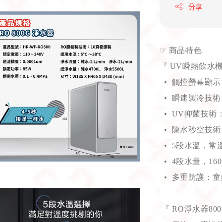
分享
☞
商品特色
『 UV瞬熱飲水機
• 觸控螢幕顯
• 瞬速製冷技
• UV抑菌技術
• 陳水秒空技
• 5段水溫，常溫/1
• 4段水量，160ml/
• 多重防護：童
『 RO淨水器800